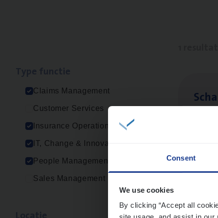
1 resulta
Type func­tie
Claims Management
Scha
Customer Services
Clai
Insurance Operations
Sin
IT, Change & Innovation
Consent
People Management
Sales Management
We use cookies
By clicking “Accept all cooki
Loca­tie
site usage, and assist in our 