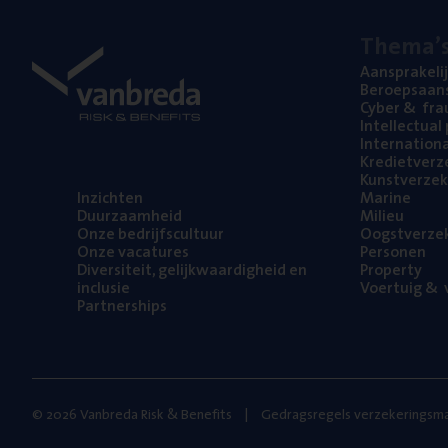
The­ma’
Aan­spra­ke­li
Beroeps­aan­s
Cyber
&
fra
Intel­lec­tu­a
Inter­na­ti­o­
Kre­diet­ver­z
Kunst­ver­ze­k
Inzich­ten
Mari­ne
Duur­zaam­heid
Mili­eu
Onze bedrijfs­cul­tuur
Oogst­ver­ze­
Onze vaca­tu­res
Per­so­nen
Diver­si­teit, gelijk­waar­dig­heid en
Pro­per­ty
inclusie
Voer­tuig
&
v
Part­ner­ships
© 2026 Vanbreda Risk & Benefits
Gedragsregels verzekeringsma