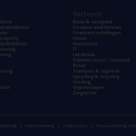
s
Sec­to­ren
jk­heid
Bouw
&
vastgoed
pra­ke­lijk­heid
Euro­pe­se ambtenaren
ude
Finan­ci­ë­le instellingen
l property
Haven
na­le Mobiliteit
Hout­sec­tor
e­ke­ring
IT
e­ring
Land­bouw
Publie­ke sec­tor / Overheid
Retail
ke­ring
Trans­port
&
logistiek
Upcy­cling
&
recycling
Voe­ding
loot
Vrije beroe­pen
Zorg­sec­tor
kelaardij
FSMA Erkenning
Cookie policy
Privacyverklaring Va