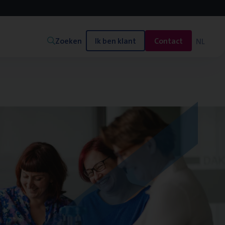
Zoeken
Ik ben klant
Contact
NL