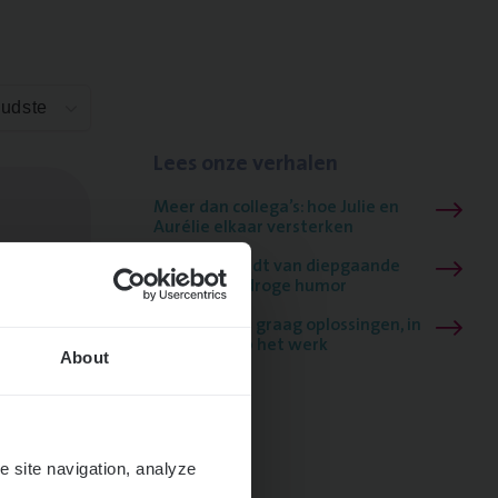
Oudste
Lees onze verhalen
Meer dan collega’s: hoe Julie en
Aurélie elkaar versterken
Mathias houdt van diepgaande
dossiers én droge humor
Thalia zoekt graag oplossingen, in
games én op het werk
About
e site navigation, analyze