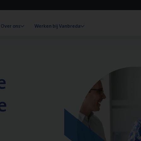
Over ons
Werken bij Vanbreda
e
e