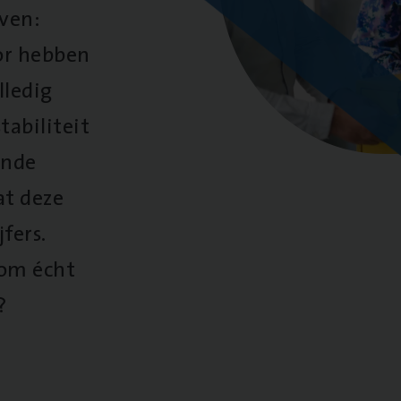
oven:
oor hebben
lledig
tabiliteit
ende
at deze
fers.
 om écht
?