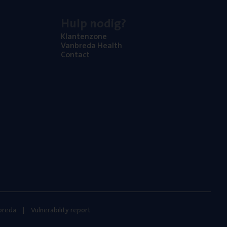
Hulp nodig?
Klan­ten­zo­ne
Van­b­re­da Health
Con­tact
nbreda
Vulnerability report