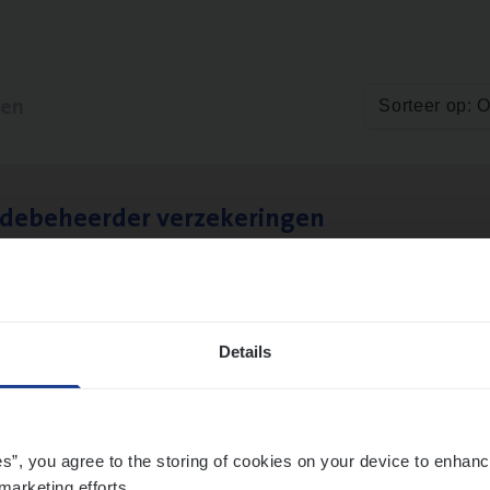
ten
Sorteer op: 
­de­be­heer­der verzekeringen
ms Management
t-Niklaas/Temse
Details
es”, you agree to the storing of cookies on your device to enhanc
marketing efforts.