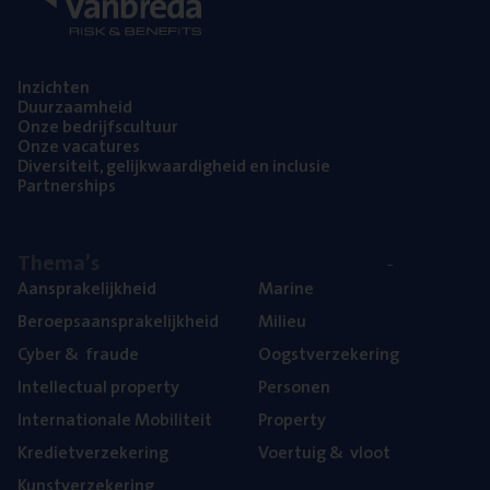
Inzich­ten
Duur­zaam­heid
Onze bedrijfs­cul­tuur
Onze vaca­tu­res
Diver­si­teit, gelijk­waar­dig­heid en inclusie
Part­ner­ships
The­ma’s
Aan­spra­ke­lijk­heid
Mari­ne
Beroeps­aan­spra­ke­lijk­heid
Mili­eu
Cyber
&
fraude
Oogst­ver­ze­ke­ring
Intel­lec­tu­al property
Per­so­nen
Inter­na­ti­o­na­le Mobiliteit
Pro­per­ty
Kre­diet­ver­ze­ke­ring
Voer­tuig
&
vloot
Kunst­ver­ze­ke­ring