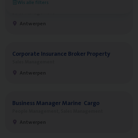
Wis alle filters
Insu­ran­ce Bro­ker
KMO
Sales Management
Antwerpen
Cor­po­ra­te Insu­ran­ce Bro­ker Property
Sales Management
Antwerpen
Busi­ness Mana­ger Mari­ne Cargo
People Management, Sales Management
Antwerpen