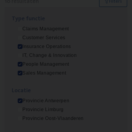
10 resultaten
Filters
Type func­tie
Dos­sier­be­heer­der ver­ze­ke­rin­gen — Soci­al
Claims Management
Pro­fit en Public
Customer Services
Insurance Operations
Insurance Operations
Antwerpen
IT, Change & Innovation
People Management
Sales Management
Advisor/​Configuratie ana­lyst Part­ner in
Benefits
Loca­tie
Insurance Operations
Provincie Antwerpen
Beveren
Provincie Limburg
Provincie Oost-Vlaanderen