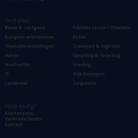
Sec­to­ren
Bouw
&
vastgoed
Publie­ke sec­tor / Overheid
Euro­pe­se ambtenaren
Retail
Finan­ci­ë­le instellingen
Trans­port
&
logistiek
Haven
Upcy­cling
&
recycling
Hout­sec­tor
Voe­ding
IT
Vrije beroe­pen
Land­bouw
Zorg­sec­tor
Hulp nodig?
Klan­ten­zo­ne
Van­b­re­da Health
Con­tact