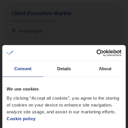
Client Exe­cu­ti­ve Marine
Insurance Operations
Antwerpen
Dos­sier­be­heer­der Pro­per­ty verzekeringen
Insurance Operations
Consent
Details
About
Antwerpen en Hasselt
We use cookies
By clicking “Accept all cookies”, you agree to the storing
Dos­sier­be­heer­der Onder­ne­min­gen Van­b­
of cookies on your device to enhance site navigation,
re­da Huys­mans — Mechelen
analyze site usage, and assist in our marketing efforts.
Cookie policy
Insurance Operations