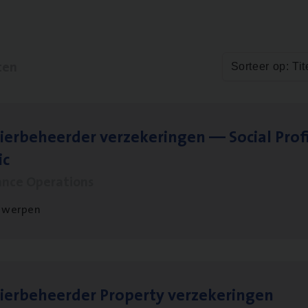
ten
Sorteer op: Tit
ier­be­heer­der ver­ze­ke­rin­gen — Soci­al Pro­f
ic
ance Operations
twerpen
ier­be­heer­der Pro­per­ty verzekeringen