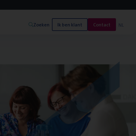
Zoeken
Ik ben klant
Contact
NL