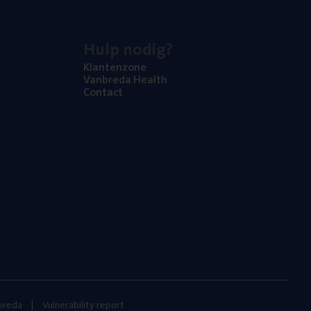
Hulp nodig?
Klan­ten­zo­ne
Van­b­re­da Health
Con­tact
nbreda
Vulnerability report