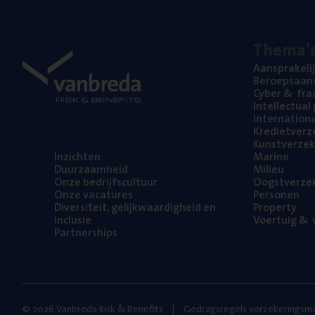
The­ma’
Aan­spra­ke­li
Beroeps­aan­s
Cyber
&
fra
Intel­lec­tu­a
Inter­na­ti­o­
Kre­diet­ver­z
Kunst­ver­ze­k
Inzich­ten
Mari­ne
Duur­zaam­heid
Mili­eu
Onze bedrijfs­cul­tuur
Oogst­ver­ze­
Onze vaca­tu­res
Per­so­nen
Diver­si­teit, gelijk­waar­dig­heid en
Pro­per­ty
inclusie
Voer­tuig
&
v
Part­ner­ships
© 2026 Vanbreda Risk & Benefits
Gedragsregels verzekeringsma