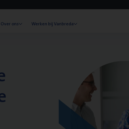
Over ons
Werken bij Vanbreda
e
e