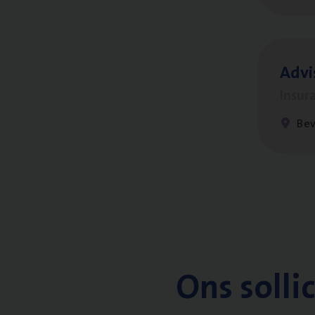
Advi
Insur
Be
Ons solli