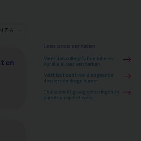
el Z-A
Lees onze verhalen
Meer dan collega’s: hoe Julie en
it en
Aurélie elkaar versterken
Mathias houdt van diepgaande
dossiers én droge humor
Thalia zoekt graag oplossingen, in
games én op het werk