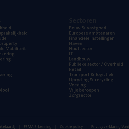
s
Sec­to­ren
jk­heid
Bouw
&
vastgoed
pra­ke­lijk­heid
Euro­pe­se ambtenaren
ude
Finan­ci­ë­le instellingen
l property
Haven
na­le Mobiliteit
Hout­sec­tor
e­ke­ring
IT
e­ring
Land­bouw
Publie­ke sec­tor / Overheid
Retail
ke­ring
Trans­port
&
logistiek
Upcy­cling
&
recycling
Voe­ding
loot
Vrije beroe­pen
Zorg­sec­tor
kelaardij
FSMA Erkenning
Cookie policy
Privacyverklaring Va