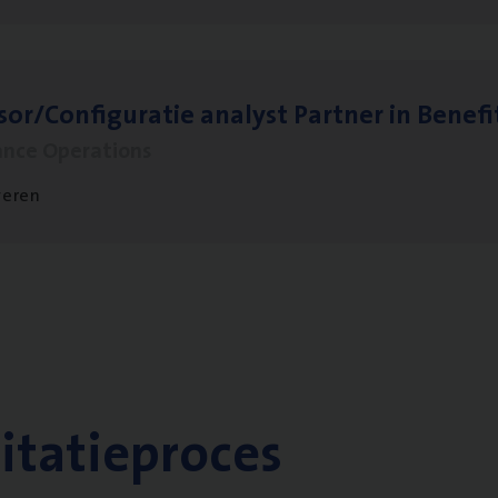
sor/​Configuratie ana­lyst Part­ner in Benefi
ance Operations
veren
citatieproces