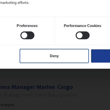
marketing efforts.
twerpen
Preferences
Performance Cookies
t Exe­cu­ti­ve Marine
ance Operations
twerpen
Deny
­ness Mana­ger Mari­ne Cargo
le Management, Sales Management
twerpen