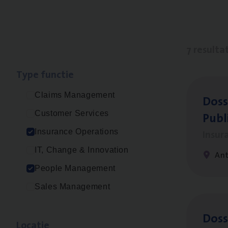
7 resulta
Type func­tie
Claims Management
Dos­s
Publ
Customer Services
Insur
Insurance Operations
IT, Change & Innovation
An
People Management
Sales Management
Dos­s
Loca­tie