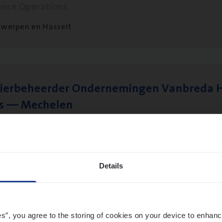
ance Operations
werpen en Hasselt
ier­be­heer­der Onder­ne­min­gen Van­b­re­da 
s — Mechelen
ance Operations
chelen
Details
sier­be­heer­der Gewaar­borgd Inkomen
ance Operations
es”, you agree to the storing of cookies on your device to enhanc