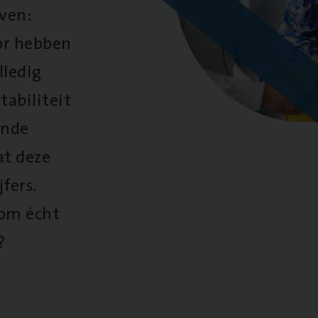
oven:
oor hebben
lledig
tabiliteit
ende
at deze
fers.
 om écht
?