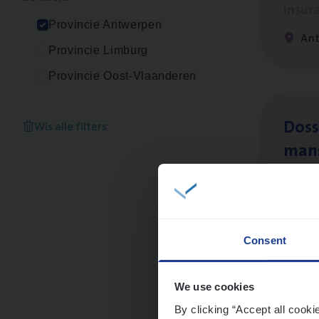
Insur
Provincie Antwerpen
Ant
Provincie Limburg
Provincie Oost-Vlaanderen
Dos­s
Wis alle filters
man
Insur
Me
Consent
Dos­
We use cookies
Insur
By clicking “Accept all cooki