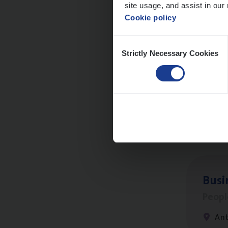
site usage, and assist in our 
An
Cookie policy
Consent
Strictly Necessary Cookies
Selection
Clien
Insur
An
Busi
Peop
An