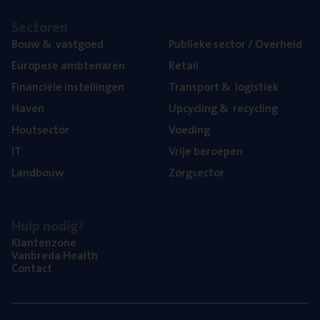
Sec­to­ren
Bouw
&
vastgoed
Publie­ke sec­tor / Overheid
Euro­pe­se ambtenaren
Retail
Finan­ci­ë­le instellingen
Trans­port
&
logistiek
Haven
Upcy­cling
&
recycling
Hout­sec­tor
Voe­ding
IT
Vrije beroe­pen
Land­bouw
Zorg­sec­tor
Hulp nodig?
Klan­ten­zo­ne
Van­b­re­da Health
Con­tact