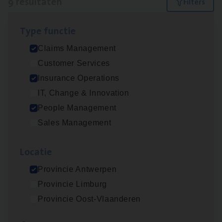
9 resultaten
Filters
Type func­tie
Scha­de Expert Fleet
Claims Management
Claims Management
Customer Services
Antwerpen
Insurance Operations
IT, Change & Innovation
People Management
Dos­sier­be­heer­der ver­ze­ke­rin­gen — Soci­al
Sales Management
Pro­fit en Public
Insurance Operations
Loca­tie
Antwerpen
Provincie Antwerpen
Provincie Limburg
Provincie Oost-Vlaanderen
Dos­sier­be­heer­der Pro­per­ty verzekeringen