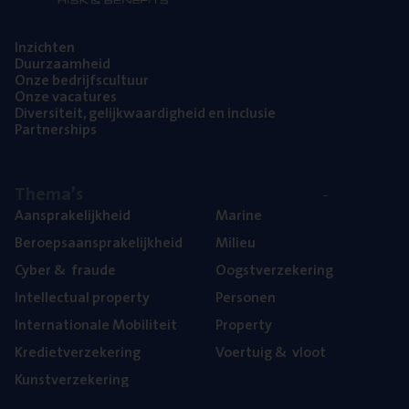
Inzich­ten
Duur­zaam­heid
Onze bedrijfs­cul­tuur
Onze vaca­tu­res
Diver­si­teit, gelijk­waar­dig­heid en inclusie
Part­ner­ships
The­ma’s
Aan­spra­ke­lijk­heid
Mari­ne
Beroeps­aan­spra­ke­lijk­heid
Mili­eu
Cyber
&
fraude
Oogst­ver­ze­ke­ring
Intel­lec­tu­al property
Per­so­nen
Inter­na­ti­o­na­le Mobiliteit
Pro­per­ty
Kre­diet­ver­ze­ke­ring
Voer­tuig
&
vloot
Kunst­ver­ze­ke­ring