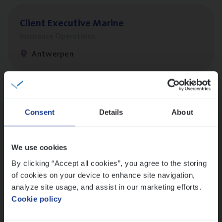
Client Exe­cu­ti­ve Marine
Insurance Operations
Antwerpen
Claims­hand­ler Fleet
&
Bike
Consent
Details
About
Claims Management
Antwerpen
We use cookies
By clicking “Accept all cookies”, you agree to the storing
of cookies on your device to enhance site navigation,
Busi­ness Mana­ger Mari­ne Cargo
analyze site usage, and assist in our marketing efforts.
People Management, Sales Management
Cookie policy
Antwerpen