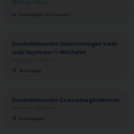
Wis alle filters
Insurance Operations
Antwerpen en Hasselt
Dos­sier­be­heer­der Onder­ne­min­gen Van­b­
re­da Huys­mans — Mechelen
Insurance Operations
Mechelen
Dos­sier­be­heer­der Gewaar­borgd Inkomen
Insurance Operations
Antwerpen