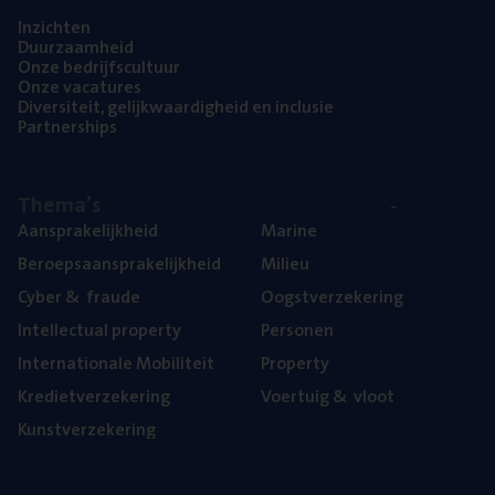
Inzich­ten
Duur­zaam­heid
Onze bedrijfs­cul­tuur
Onze vaca­tu­res
Diver­si­teit, gelijk­waar­dig­heid en inclusie
Part­ner­ships
The­ma’s
Aan­spra­ke­lijk­heid
Mari­ne
Beroeps­aan­spra­ke­lijk­heid
Mili­eu
Cyber
&
fraude
Oogst­ver­ze­ke­ring
Intel­lec­tu­al property
Per­so­nen
Inter­na­ti­o­na­le Mobiliteit
Pro­per­ty
Kre­diet­ver­ze­ke­ring
Voer­tuig
&
vloot
Kunst­ver­ze­ke­ring