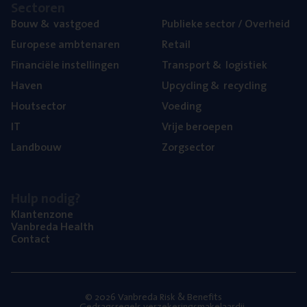
Sec­to­ren
Bouw
&
vastgoed
Publie­ke sec­tor / Overheid
Euro­pe­se ambtenaren
Retail
Finan­ci­ë­le instellingen
Trans­port
&
logistiek
Haven
Upcy­cling
&
recycling
Hout­sec­tor
Voe­ding
IT
Vrije beroe­pen
Land­bouw
Zorg­sec­tor
Hulp nodig?
Klan­ten­zo­ne
Van­b­re­da Health
Con­tact
© 2026 Vanbreda Risk & Benefits
Gedragsregels verzekeringsmakelaardij