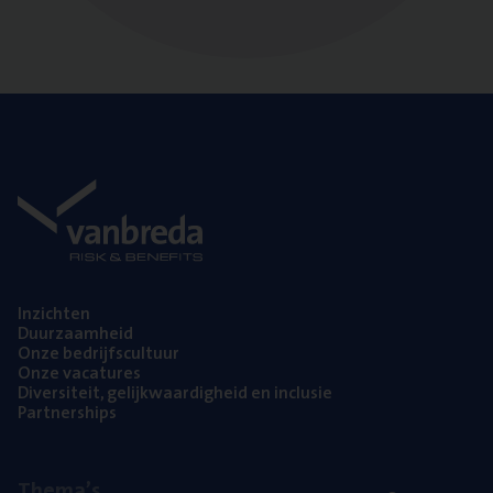
Inzich­ten
Duur­zaam­heid
Onze bedrijfs­cul­tuur
Onze vaca­tu­res
Diver­si­teit, gelijk­waar­dig­heid en inclusie
Part­ner­ships
The­ma’s