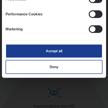
versterken
Mathias houdt van diepgaande dossiers én droge
humor
Performance Cookies
Thalia zoekt graag oplossingen, in games én op het
werk
Marketing
Ons sollicitatieproces
Accept all
Deny
Kennismaking met HR