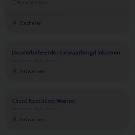
Wis alle filters
re­da Huys­mans — Mechelen
Insurance Operations
Mechelen
Dos­sier­be­heer­der Gewaar­borgd Inkomen
Insurance Operations
Antwerpen
Client Exe­cu­ti­ve Marine
Insurance Operations
Antwerpen