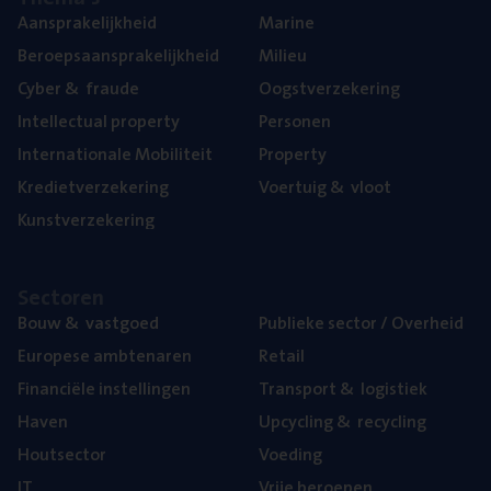
Aan­spra­ke­lijk­heid
Mari­ne
Beroeps­aan­spra­ke­lijk­heid
Mili­eu
Cyber
&
fraude
Oogst­ver­ze­ke­ring
Intel­lec­tu­al property
Per­so­nen
Inter­na­ti­o­na­le Mobiliteit
Pro­per­ty
Kre­diet­ver­ze­ke­ring
Voer­tuig
&
vloot
Kunst­ver­ze­ke­ring
Sec­to­ren
Bouw
&
vastgoed
Publie­ke sec­tor / Overheid
Euro­pe­se ambtenaren
Retail
Finan­ci­ë­le instellingen
Trans­port
&
logistiek
Haven
Upcy­cling
&
recycling
Hout­sec­tor
Voe­ding
IT
Vrije beroe­pen