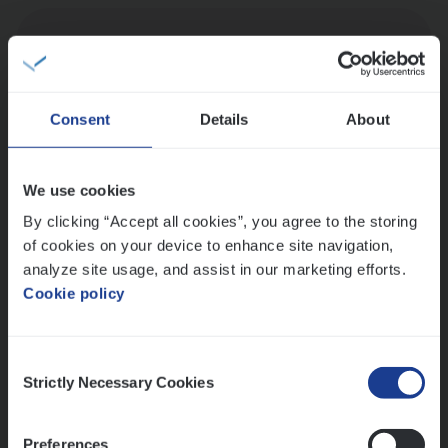
Busi­ness Mana­ger Mari­ne Cargo
People Management, Sales Management
Antwerpen
Consent
Details
About
We use cookies
Advisor/​Configuratie ana­lyst Part­ner in
By clicking “Accept all cookies”, you agree to the storing
Benefits
of cookies on your device to enhance site navigation,
Insurance Operations
analyze site usage, and assist in our marketing efforts.
Beveren
Cookie policy
Consent
Strictly Necessary Cookies
Lees onze verhalen
Selection
Meer dan collega’s: hoe Julie en Aurélie elkaar
Preferences