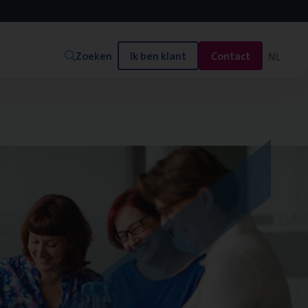
Zoeken
Ik ben klant
Contact
NL