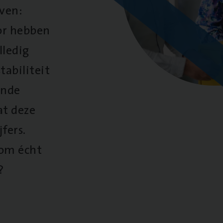
oven:
oor hebben
lledig
tabiliteit
ende
at deze
fers.
 om écht
?