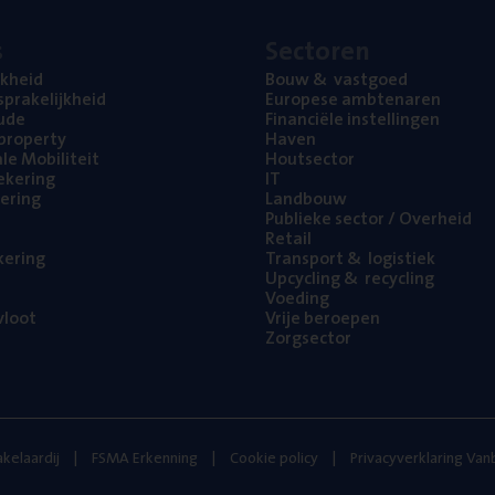
s
Sec­to­ren
jk­heid
Bouw
&
vastgoed
pra­ke­lijk­heid
Euro­pe­se ambtenaren
ude
Finan­ci­ë­le instellingen
l property
Haven
na­le Mobiliteit
Hout­sec­tor
e­ke­ring
IT
e­ring
Land­bouw
Publie­ke sec­tor / Overheid
Retail
ke­ring
Trans­port
&
logistiek
Upcy­cling
&
recycling
Voe­ding
loot
Vrije beroe­pen
Zorg­sec­tor
kelaardij
FSMA Erkenning
Cookie policy
Privacyverklaring Va