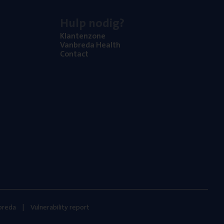
Hulp nodig?
Klan­ten­zo­ne
Van­b­re­da Health
Con­tact
nbreda
Vulnerability report