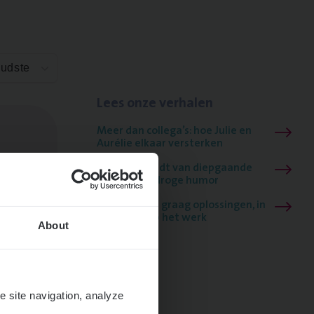
Oudste
Lees onze verhalen
Meer dan collega’s: hoe Julie en
Aurélie elkaar versterken
Mathias houdt van diepgaande
dossiers én droge humor
Thalia zoekt graag oplossingen, in
games én op het werk
About
e site navigation, analyze