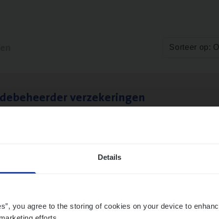
ten
Sorteer op: 
­de­be­heer­der verzekeringen
ms Management
t-Niklaas/Temse
Details
es”, you agree to the storing of cookies on your device to enhanc
marketing efforts.