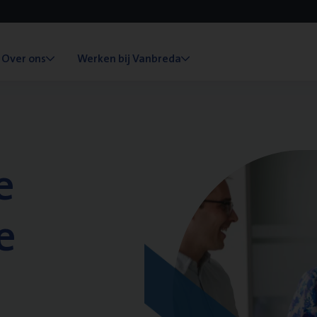
Over ons
Werken bij Vanbreda
e
e