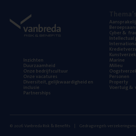
The­ma’
Aan­spra­ke­li
Beroeps­aan­s
Cyber
&
fra
Intel­lec­tu­a
Inter­na­ti­o­
Kre­diet­ver­z
Kunst­ver­ze­k
Inzich­ten
Mari­ne
Duur­zaam­heid
Mili­eu
Onze bedrijfs­cul­tuur
Oogst­ver­ze­
Onze vaca­tu­res
Per­so­nen
Diver­si­teit, gelijk­waar­dig­heid en
Pro­per­ty
inclusie
Voer­tuig
&
v
Part­ner­ships
© 2026 Vanbreda Risk & Benefits
Gedragsregels verzekeringsma