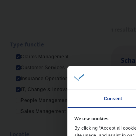
1 resulta
Type func­tie
Claims Management
Scha
Customer Services
Clai
Insurance Operations
Sin
IT, Change & Innovation
Consent
People Management
Sales Management
We use cookies
By clicking “Accept all cooki
Loca­tie
site usage, and assist in our 