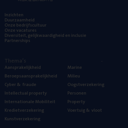
Inzich­ten
Duur­zaam­heid
Onze bedrijfs­cul­tuur
Onze vaca­tu­res
Diver­si­teit, gelijk­waar­dig­heid en inclusie
Part­ner­ships
The­ma’s
Aan­spra­ke­lijk­heid
Mari­ne
Beroeps­aan­spra­ke­lijk­heid
Mili­eu
Cyber
&
fraude
Oogst­ver­ze­ke­ring
Intel­lec­tu­al property
Per­so­nen
Inter­na­ti­o­na­le Mobiliteit
Pro­per­ty
Kre­diet­ver­ze­ke­ring
Voer­tuig
&
vloot
Kunst­ver­ze­ke­ring