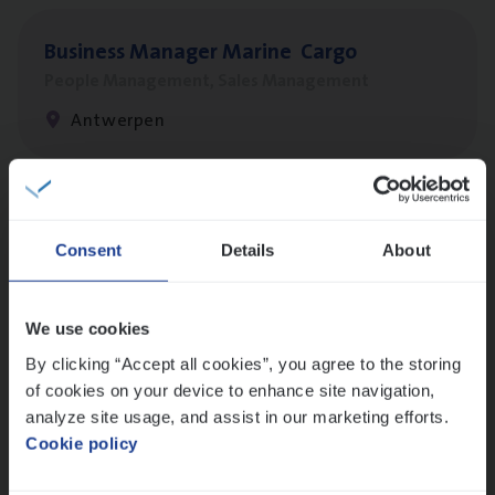
Busi­ness Mana­ger Mari­ne Cargo
People Management, Sales Management
Antwerpen
Client Exe­cu­ti­ve Marine
Consent
Details
About
Insurance Operations
Antwerpen
We use cookies
By clicking “Accept all cookies”, you agree to the storing
of cookies on your device to enhance site navigation,
Dos­sier­be­heer­der Pro­per­ty verzekeringen
analyze site usage, and assist in our marketing efforts.
Insurance Operations
Cookie policy
Antwerpen en Hasselt