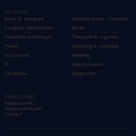
Sec­to­ren
Bouw
&
vastgoed
Publie­ke sec­tor / Overheid
Euro­pe­se ambtenaren
Retail
Finan­ci­ë­le instellingen
Trans­port
&
logistiek
Haven
Upcy­cling
&
recycling
Hout­sec­tor
Voe­ding
IT
Vrije beroe­pen
Land­bouw
Zorg­sec­tor
Hulp nodig?
Klan­ten­zo­ne
Van­b­re­da Health
Con­tact