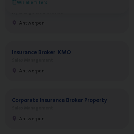
Wis alle filters
Test Ana­lyst
IT, Change & Innovation
Antwerpen
Insu­ran­ce Bro­ker
KMO
Sales Management
Antwerpen
Cor­po­ra­te Insu­ran­ce Bro­ker Property
Sales Management
Antwerpen