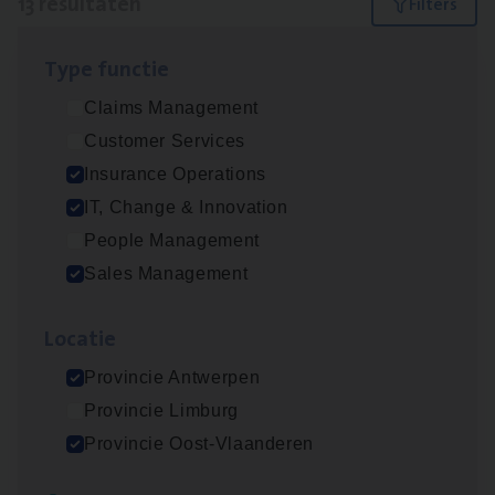
13 resultaten
Filters
Type func­tie
Dos­sier­be­heer­der ver­ze­ke­rin­gen — Soci­al
Claims Management
Pro­fit en Public
Customer Services
Insurance Operations
Insurance Operations
Antwerpen
IT, Change & Innovation
People Management
Sales Management
Advisor/​Configuratie ana­lyst Part­ner in
Benefits
Loca­tie
Insurance Operations
Provincie Antwerpen
Beveren
Provincie Limburg
Provincie Oost-Vlaanderen