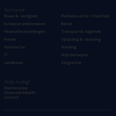
Sec­to­ren
Bouw
&
vastgoed
Publie­ke sec­tor / Overheid
Euro­pe­se ambtenaren
Retail
Finan­ci­ë­le instellingen
Trans­port
&
logistiek
Haven
Upcy­cling
&
recycling
Hout­sec­tor
Voe­ding
IT
Vrije beroe­pen
Land­bouw
Zorg­sec­tor
Hulp nodig?
Klan­ten­zo­ne
Van­b­re­da Health
Con­tact