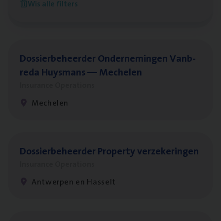
Wis alle filters
Antwerpen
Dos­sier­be­heer­der Onder­ne­min­gen Van­b­
re­da Huys­mans — Mechelen
Insurance Operations
Mechelen
Dos­sier­be­heer­der Pro­per­ty verzekeringen
Insurance Operations
Antwerpen en Hasselt