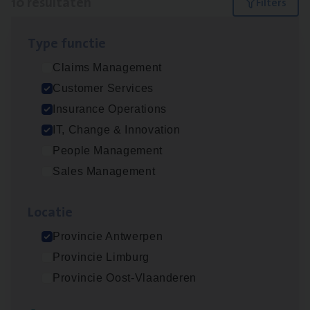
10 resultaten
Filters
Type func­tie
IT
Busi­ness Analyst
Claims Management
IT, Change & Innovation
Customer Services
Antwerpen
Insurance Operations
IT, Change & Innovation
People Management
(Agi­le)
IT
Pro­ject Manager
Sales Management
IT, Change & Innovation
Loca­tie
Antwerpen
Provincie Antwerpen
Provincie Limburg
Dos­sier­be­heer­der Gewaar­borgd Inkomen
Provincie Oost-Vlaanderen
Insurance Operations