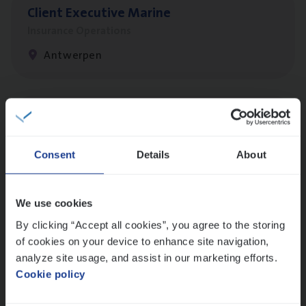
Client Exe­cu­ti­ve Marine
Insurance Operations
Antwerpen
Cus­to­mer Care Expert
Hospitalisatieverzekeringen
Consent
Details
About
Customer Services
Antwerpen
We use cookies
By clicking “Accept all cookies”, you agree to the storing
of cookies on your device to enhance site navigation,
Test Ana­lyst
analyze site usage, and assist in our marketing efforts.
IT, Change & Innovation
Cookie policy
Antwerpen