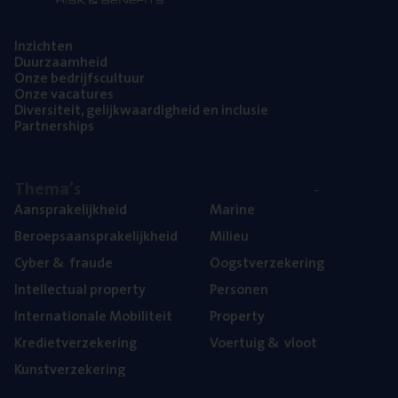
Inzich­ten
Duur­zaam­heid
Onze bedrijfs­cul­tuur
Onze vaca­tu­res
Diver­si­teit, gelijk­waar­dig­heid en inclusie
Part­ner­ships
The­ma’s
Aan­spra­ke­lijk­heid
Mari­ne
Beroeps­aan­spra­ke­lijk­heid
Mili­eu
Cyber
&
fraude
Oogst­ver­ze­ke­ring
Intel­lec­tu­al property
Per­so­nen
Inter­na­ti­o­na­le Mobiliteit
Pro­per­ty
Kre­diet­ver­ze­ke­ring
Voer­tuig
&
vloot
Kunst­ver­ze­ke­ring