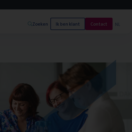
Zoeken
Ik ben klant
Contact
NL