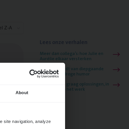
el Z-A
Lees onze verhalen
Meer dan collega’s: hoe Julie en
Aurélie elkaar versterken
Mathias houdt van diepgaande
dossiers én droge humor
Thalia zoekt graag oplossingen, in
games én op het werk
About
e site navigation, analyze