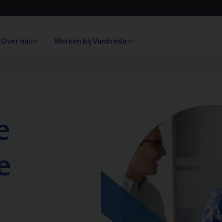
Over ons
Werken bij Vanbreda
e
e