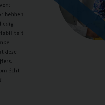
oven:
oor hebben
lledig
tabiliteit
ende
at deze
fers.
 om écht
?