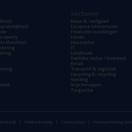
s
Sec­to­ren
jk­heid
Bouw
&
vastgoed
pra­ke­lijk­heid
Euro­pe­se ambtenaren
ude
Finan­ci­ë­le instellingen
l property
Haven
na­le Mobiliteit
Hout­sec­tor
e­ke­ring
IT
e­ring
Land­bouw
Publie­ke sec­tor / Overheid
Retail
ke­ring
Trans­port
&
logistiek
Upcy­cling
&
recycling
Voe­ding
loot
Vrije beroe­pen
Zorg­sec­tor
kelaardij
FSMA Erkenning
Cookie policy
Privacyverklaring Va