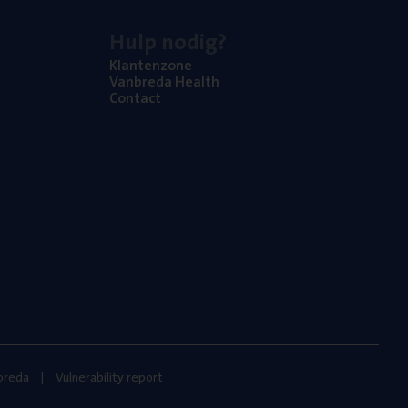
Hulp nodig?
Klan­ten­zo­ne
Van­b­re­da Health
Con­tact
nbreda
Vulnerability report