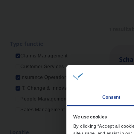
1 resulta
Type func­tie
Claims Management
Scha
Customer Services
Clai
Insurance Operations
Sin
IT, Change & Innovation
Consent
People Management
Sales Management
We use cookies
By clicking “Accept all cooki
Loca­tie
site usage, and assist in our 