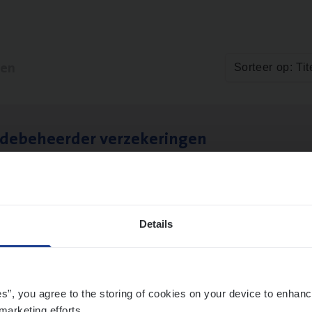
ten
Sorteer op: Tit
­de­be­heer­der verzekeringen
ms Management
t-Niklaas/Temse
Details
es”, you agree to the storing of cookies on your device to enhanc
marketing efforts.