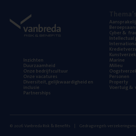
The­ma’
Aan­spra­ke­li
Beroeps­aan­s
Cyber
&
fra
Intel­lec­tu­a
Inter­na­ti­o­
Kre­diet­ver­z
Kunst­ver­ze­k
Inzich­ten
Mari­ne
Duur­zaam­heid
Mili­eu
Onze bedrijfs­cul­tuur
Oogst­ver­ze­
Onze vaca­tu­res
Per­so­nen
Diver­si­teit, gelijk­waar­dig­heid en
Pro­per­ty
inclusie
Voer­tuig
&
v
Part­ner­ships
© 2026 Vanbreda Risk & Benefits
Gedragsregels verzekeringsma