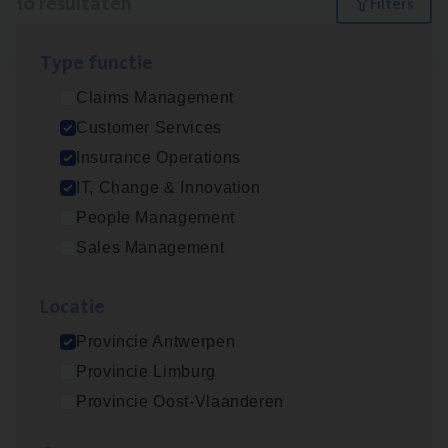
10 resultaten
Filters
Type func­tie
Advisor/​Configuratie ana­lyst Part­ner in
Claims Management
Benefits
Customer Services
Insurance Operations
Insurance Operations
Beveren
IT, Change & Innovation
People Management
Sales Management
(Agi­le)
IT
Pro­ject Manager
IT, Change & Innovation
Loca­tie
Antwerpen
Provincie Antwerpen
Provincie Limburg
Provincie Oost-Vlaanderen
Vorige
Volgende