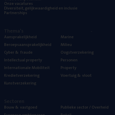
Onze vaca­tu­res
Diver­si­teit, gelijk­waar­dig­heid en inclusie
Part­ner­ships
The­ma’s
Aan­spra­ke­lijk­heid
Mari­ne
Beroeps­aan­spra­ke­lijk­heid
Mili­eu
Cyber
&
fraude
Oogst­ver­ze­ke­ring
Intel­lec­tu­al property
Per­so­nen
Inter­na­ti­o­na­le Mobiliteit
Pro­per­ty
Kre­diet­ver­ze­ke­ring
Voer­tuig
&
vloot
Kunst­ver­ze­ke­ring
Sec­to­ren
Bouw
&
vastgoed
Publie­ke sec­tor / Overheid
Euro­pe­se ambtenaren
Retail