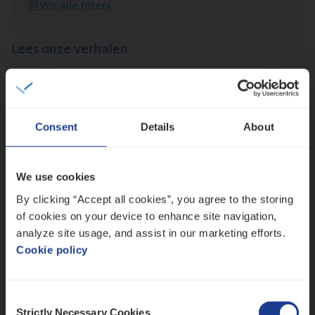
Wis alle filters
Lees onze verhalen
Meer dan collega’s: hoe Julie en Aurélie elkaar
versterken
Mathias houdt van diepgaande dossiers én droge
humor
Consent
Details
About
Thalia zoekt graag oplossingen, in games én op het
werk
We use cookies
By clicking “Accept all cookies”, you agree to the storing
of cookies on your device to enhance site navigation,
Ons sollicitatieproces
analyze site usage, and assist in our marketing efforts.
Cookie policy
Consent
Strictly Necessary Cookies
Selection