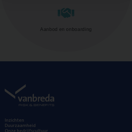
Aanbod en onboarding
Inzich­ten
Duur­zaam­heid
Onze bedrijfs­cul­tuur