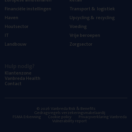
Finan­ci­ë­le instellingen
Trans­port
&
logistiek
Haven
Upcy­cling
&
recycling
Hout­sec­tor
Voe­ding
IT
Vrije beroe­pen
Land­bouw
Zorg­sec­tor
Hulp nodig?
Klan­ten­zo­ne
Van­b­re­da Health
Con­tact
© 2026 Vanbreda Risk & Benefits
Gedragsregels verzekeringsmakelaardij
FSMA Erkenning
Cookie policy
Privacyverklaring Vanbreda
Vulnerability report