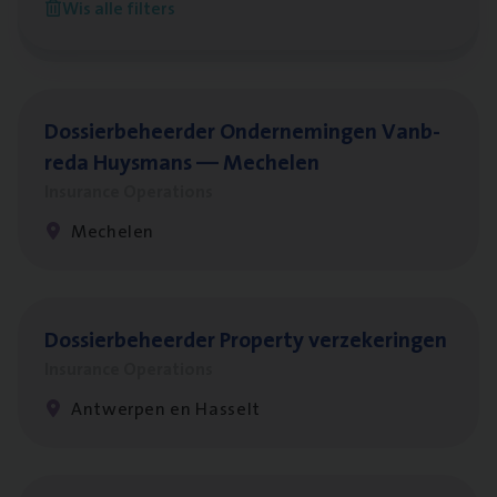
Wis alle filters
Antwerpen
Dos­sier­be­heer­der Onder­ne­min­gen Van­b­
re­da Huys­mans — Mechelen
Insurance Operations
Mechelen
Dos­sier­be­heer­der Pro­per­ty verzekeringen
Insurance Operations
Antwerpen en Hasselt