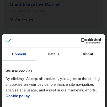
Client Exe­cu­ti­ve Marine
Insurance Operations
Antwerpen
Test Ana­lyst
IT, Change & Innovation
Consent
Details
About
Antwerpen
We use cookies
By clicking “Accept all cookies”, you agree to the storing
Advisor/​Configuratie ana­lyst Part­ner in
of cookies on your device to enhance site navigation,
Benefits
analyze site usage, and assist in our marketing efforts.
Insurance Operations
Cookie policy
Beveren