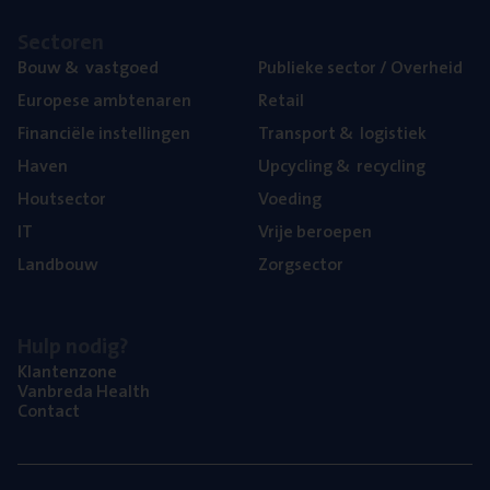
Sec­to­ren
Bouw
&
vastgoed
Publie­ke sec­tor / Overheid
Euro­pe­se ambtenaren
Retail
Finan­ci­ë­le instellingen
Trans­port
&
logistiek
Haven
Upcy­cling
&
recycling
Hout­sec­tor
Voe­ding
IT
Vrije beroe­pen
Land­bouw
Zorg­sec­tor
Hulp nodig?
Klan­ten­zo­ne
Van­b­re­da Health
Con­tact