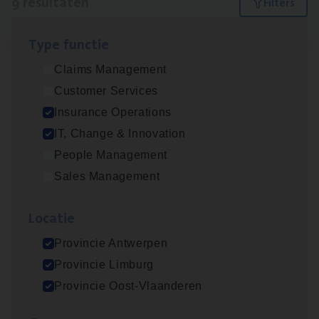
9 resultaten
Filters
Type func­tie
IT
Busi­ness Analyst
Claims Management
IT, Change & Innovation
Customer Services
Antwerpen
Insurance Operations
IT, Change & Innovation
People Management
(Agi­le)
IT
Pro­ject Manager
Sales Management
IT, Change & Innovation
Loca­tie
Antwerpen
Provincie Antwerpen
Provincie Limburg
Dos­sier­be­heer­der Gewaar­borgd Inkomen
Provincie Oost-Vlaanderen
Insurance Operations