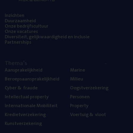
Inzich­ten
Duur­zaam­heid
Onze bedrijfs­cul­tuur
Onze vaca­tu­res
Diver­si­teit, gelijk­waar­dig­heid en inclusie
Part­ner­ships
The­ma’s
Aan­spra­ke­lijk­heid
Mari­ne
Beroeps­aan­spra­ke­lijk­heid
Mili­eu
Cyber
&
fraude
Oogst­ver­ze­ke­ring
Intel­lec­tu­al property
Per­so­nen
Inter­na­ti­o­na­le Mobiliteit
Pro­per­ty
Kre­diet­ver­ze­ke­ring
Voer­tuig
&
vloot
Kunst­ver­ze­ke­ring