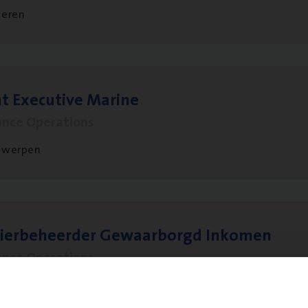
veren
t Exe­cu­ti­ve Marine
ance Operations
twerpen
sier­be­heer­der Gewaar­borgd Inkomen
ance Operations
twerpen