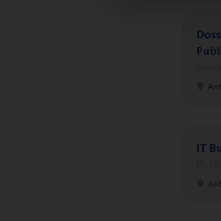
Dos­s
Publ
Insur
An
IT
Bu
IT, C
An