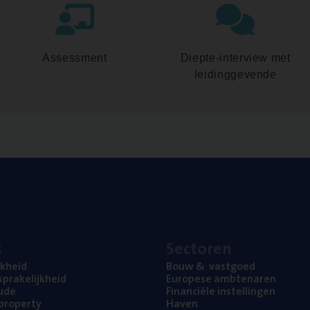
Assessment
Diepte-interview met
leidinggevende
s
Sec­to­ren
jk­heid
Bouw
&
vastgoed
pra­ke­lijk­heid
Euro­pe­se ambtenaren
ude
Finan­ci­ë­le instellingen
l property
Haven