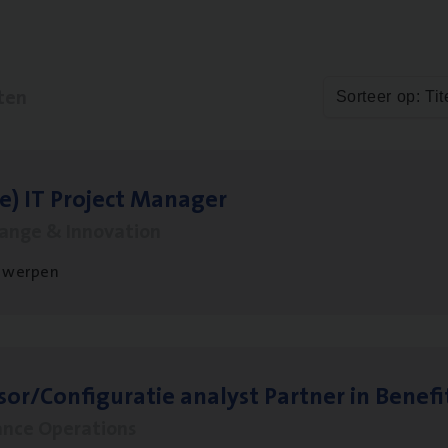
ten
Sorteer op: Tit
le)
IT
Pro­ject Manager
hange & Innovation
twerpen
sor/​Configuratie ana­lyst Part­ner in Benefi
ance Operations