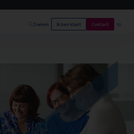
Zoeken
Ik ben klant
Contact
NL