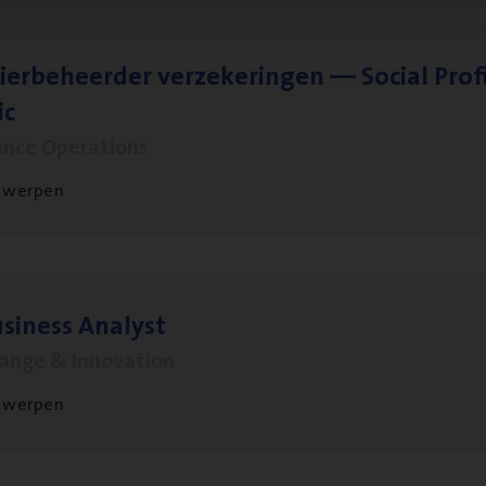
ier­be­heer­der ver­ze­ke­rin­gen — Soci­al Pro­f
ic
ance Operations
twerpen
si­ness Analyst
hange & Innovation
twerpen