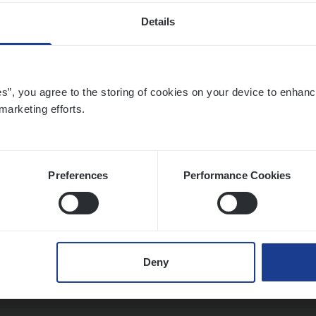
Details
ier­be­heer­der Onder­ne­min­gen Van­b­re­da 
s — Mechelen
es”, you agree to the storing of cookies on your device to enhanc
ance Operations
marketing efforts.
chelen
Preferences
Performance Cookies
ier­be­heer­der Pro­per­ty verzekeringen
ance Operations
Deny
werpen en Hasselt