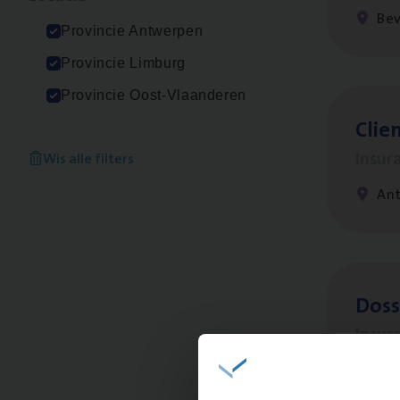
Be
Provincie Antwerpen
Provincie Limburg
Provincie Oost-Vlaanderen
Clien
Insur
Wis alle filters
An
Dos­
Insur
An