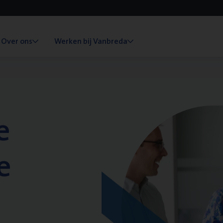
Over ons
Werken bij Vanbreda
e
e