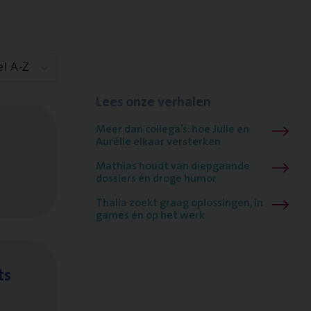
el A-Z
Lees onze verhalen
Meer dan collega’s: hoe Julie en
Aurélie elkaar versterken
Mathias houdt van diepgaande
dossiers én droge humor
Thalia zoekt graag oplossingen, in
games én op het werk
ts