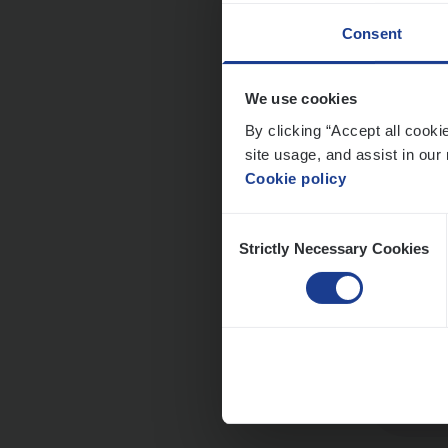
Consent
Dos­s
We use cookies
man
By clicking “Accept all cooki
Insur
site usage, and assist in our 
Cookie policy
Me
Consent
Strictly Necessary Cookies
Selection
Dos­s
Insur
Ant