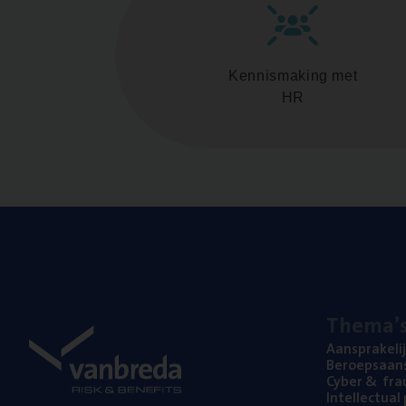
Kennismaking met
HR
The­ma’
Aan­spra­ke­li
Beroeps­aan­s
Cyber
&
fra
Intel­lec­tu­a