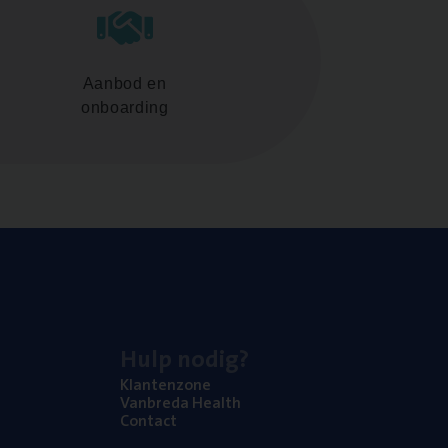
Aanbod en
onboarding
Hulp nodig?
Klan­ten­zo­ne
Van­b­re­da Health
Con­tact