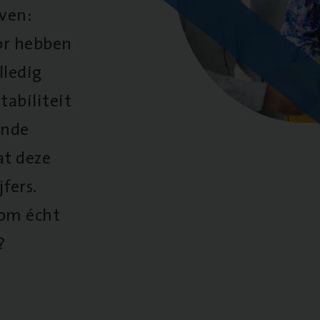
oven:
oor hebben
lledig
tabiliteit
ende
at deze
fers.
 om écht
?