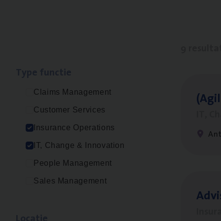
9 resulta
Type func­tie
Claims Management
(Agi­
Customer Services
IT, C
Insurance Operations
An
IT, Change & Innovation
People Management
Sales Management
Advi
Insur
Loca­tie