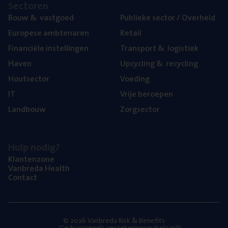
Sec­to­ren
Bouw
&
vastgoed
Publie­ke sec­tor / Overheid
Euro­pe­se ambtenaren
Retail
Finan­ci­ë­le instellingen
Trans­port
&
logistiek
Haven
Upcy­cling
&
recycling
Hout­sec­tor
Voe­ding
IT
Vrije beroe­pen
Land­bouw
Zorg­sec­tor
Hulp nodig?
Klan­ten­zo­ne
Van­b­re­da Health
Con­tact
© 2026 Vanbreda Risk & Benefits
Gedragsregels verzekeringsmakelaardij