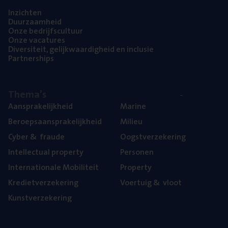
Inzich­ten
Duur­zaam­heid
Onze bedrijfs­cul­tuur
Onze vaca­tu­res
Diver­si­teit, gelijk­waar­dig­heid en inclusie
Part­ner­ships
The­ma’s
Aan­spra­ke­lijk­heid
Mari­ne
Beroeps­aan­spra­ke­lijk­heid
Mili­eu
Cyber
&
fraude
Oogst­ver­ze­ke­ring
Intel­lec­tu­al property
Per­so­nen
Inter­na­ti­o­na­le Mobiliteit
Pro­per­ty
Kre­diet­ver­ze­ke­ring
Voer­tuig
&
vloot
Kunst­ver­ze­ke­ring