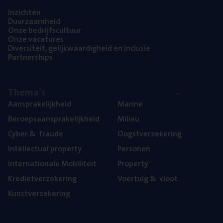
Inzich­ten
Duur­zaam­heid
Onze bedrijfs­cul­tuur
Onze vaca­tu­res
Diver­si­teit, gelijk­waar­dig­heid en inclusie
Part­ner­ships
The­ma’s
Aan­spra­ke­lijk­heid
Mari­ne
Beroeps­aan­spra­ke­lijk­heid
Mili­eu
Cyber
&
fraude
Oogst­ver­ze­ke­ring
Intel­lec­tu­al property
Per­so­nen
Inter­na­ti­o­na­le Mobiliteit
Pro­per­ty
Kre­diet­ver­ze­ke­ring
Voer­tuig
&
vloot
Kunst­ver­ze­ke­ring