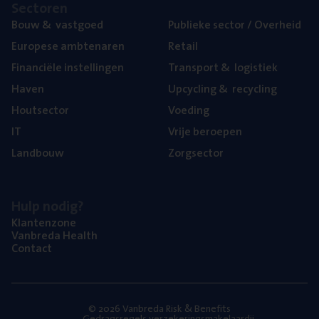
Sec­to­ren
Bouw
&
vastgoed
Publie­ke sec­tor / Overheid
Euro­pe­se ambtenaren
Retail
Finan­ci­ë­le instellingen
Trans­port
&
logistiek
Haven
Upcy­cling
&
recycling
Hout­sec­tor
Voe­ding
IT
Vrije beroe­pen
Land­bouw
Zorg­sec­tor
Hulp nodig?
Klan­ten­zo­ne
Van­b­re­da Health
Con­tact
© 2026 Vanbreda Risk & Benefits
Gedragsregels verzekeringsmakelaardij