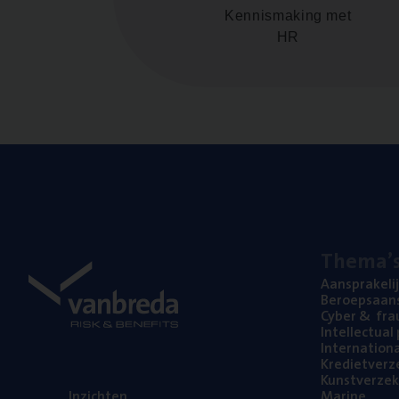
Kennismaking met
HR
The­ma’
Aan­spra­ke­li
Beroeps­aan­s
Cyber
&
fra
Intel­lec­tu­a
Inter­na­ti­o­
Kre­diet­ver­z
Kunst­ver­ze­k
Inzich­ten
Mari­ne