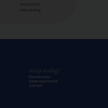
Aanbod en
onboarding
Hulp nodig?
Klan­ten­zo­ne
Van­b­re­da Health
Con­tact