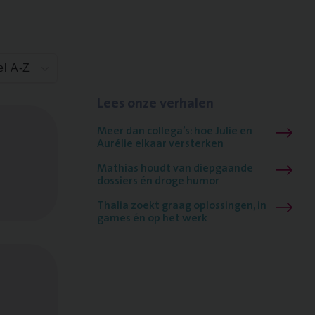
el A-Z
Lees onze verhalen
Meer dan collega’s: hoe Julie en
Aurélie elkaar versterken
Mathias houdt van diepgaande
dossiers én droge humor
Thalia zoekt graag oplossingen, in
games én op het werk