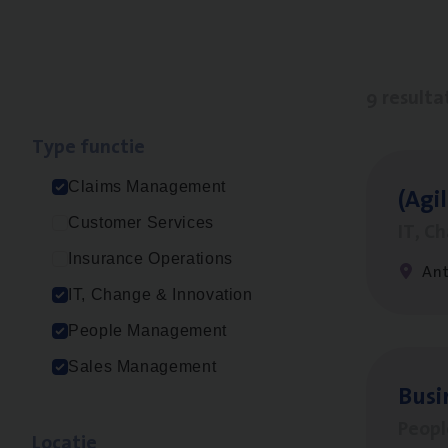
9 resulta
Type func­tie
Claims Management
(Agi­
Customer Services
IT, C
Insurance Operations
An
IT, Change & Innovation
People Management
Sales Management
Busi
Peop
Loca­tie