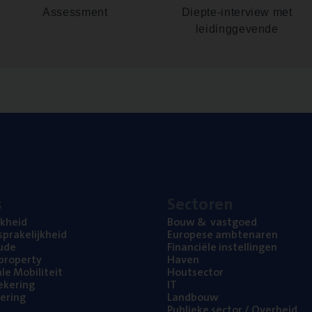
Assessment
Diepte-interview met
leidinggevende
s
Sec­to­ren
jk­heid
Bouw
&
vastgoed
pra­ke­lijk­heid
Euro­pe­se ambtenaren
ude
Finan­ci­ë­le instellingen
l property
Haven
na­le Mobiliteit
Hout­sec­tor
e­ke­ring
IT
e­ring
Land­bouw
Publie­ke sec­tor / Overheid