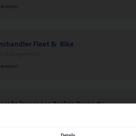
twerpen
ms­hand­ler Fleet
&
Bike
ms Management
twerpen
o­ra­te Insu­ran­ce Bro­ker Property
s Management
twerpen
Details