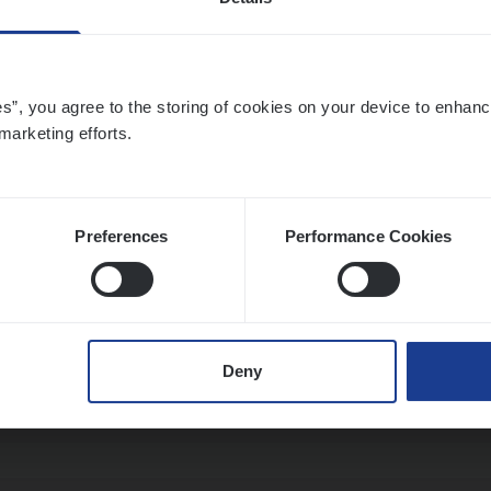
­ran­ce Bro­ker
KMO
es”, you agree to the storing of cookies on your device to enhanc
s Management
marketing efforts.
twerpen
Preferences
Performance Cookies
ran­ce Bro­ker Trans­port
&
Logistiek
s Management
Deny
twerpen