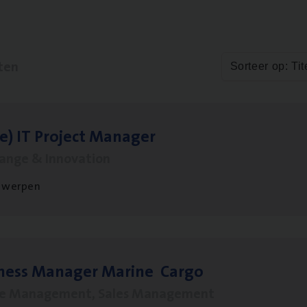
ten
Sorteer op: Tit
le)
IT
Pro­ject Manager
hange & Innovation
twerpen
­ness Mana­ger Mari­ne Cargo
le Management, Sales Management