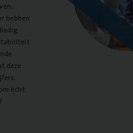
oven:
oor hebben
lledig
tabiliteit
ende
at deze
fers.
 om écht
?