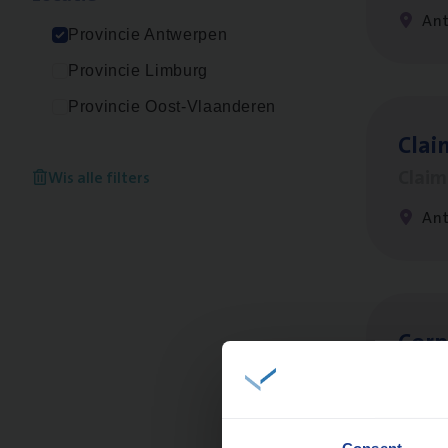
An
Provincie Antwerpen
Provincie Limburg
Provincie Oost-Vlaanderen
Clai
Clai
Wis alle filters
An
Cor­p
Sale
An