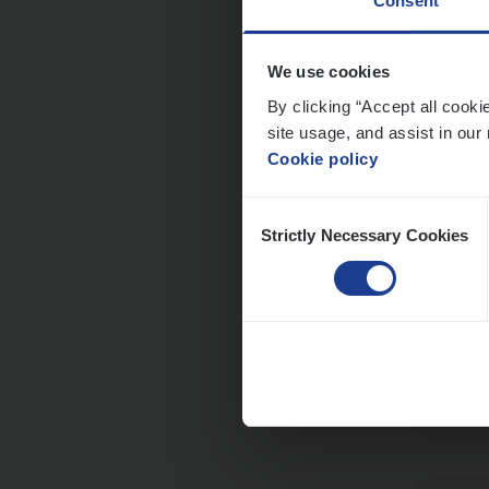
Consent
We use cookies
Insu
By clicking “Accept all cooki
Sale
site usage, and assist in our 
Cookie policy
An
Consent
Strictly Necessary Cookies
Selection
Insu­
Sale
An