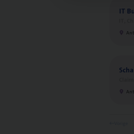
IT
Bu
IT, C
An
Scha
Clai
An
Vorige