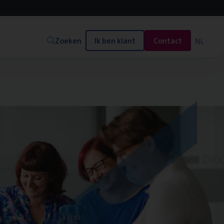
Zoeken
Ik ben klant
Contact
NL