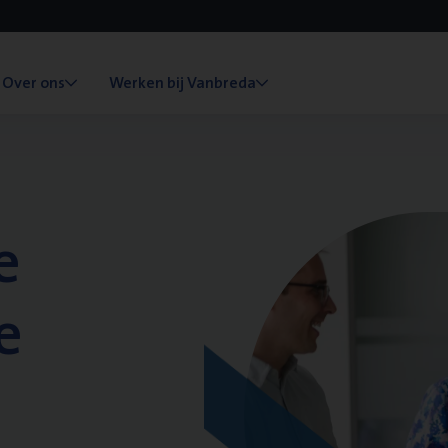
Over ons
Werken bij Vanbreda
e
e