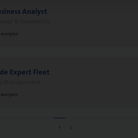
si­ness Analyst
hange & Innovation
twerpen
­de Expert Fleet
ms Management
twerpen
1
2