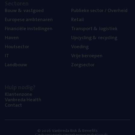
Sec­to­ren
Bouw
&
vastgoed
Publie­ke sec­tor / Overheid
Euro­pe­se ambtenaren
Retail
Finan­ci­ë­le instellingen
Trans­port
&
logistiek
Haven
Upcy­cling
&
recycling
Hout­sec­tor
Voe­ding
IT
Vrije beroe­pen
Land­bouw
Zorg­sec­tor
Hulp nodig?
Klan­ten­zo­ne
Van­b­re­da Health
Con­tact
© 2026 Vanbreda Risk & Benefits
Gedragsregels verzekeringsmakelaardij