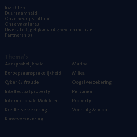
Inzich­ten
Duur­zaam­heid
Onze bedrijfs­cul­tuur
Onze vaca­tu­res
Diver­si­teit, gelijk­waar­dig­heid en inclusie
Part­ner­ships
The­ma’s
Aan­spra­ke­lijk­heid
Mari­ne
Beroeps­aan­spra­ke­lijk­heid
Mili­eu
Cyber
&
fraude
Oogst­ver­ze­ke­ring
Intel­lec­tu­al property
Per­so­nen
Inter­na­ti­o­na­le Mobiliteit
Pro­per­ty
Kre­diet­ver­ze­ke­ring
Voer­tuig
&
vloot
Kunst­ver­ze­ke­ring