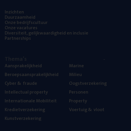
Inzich­ten
Duur­zaam­heid
Onze bedrijfs­cul­tuur
Onze vaca­tu­res
Diver­si­teit, gelijk­waar­dig­heid en inclusie
Part­ner­ships
The­ma’s
Aan­spra­ke­lijk­heid
Mari­ne
Beroeps­aan­spra­ke­lijk­heid
Mili­eu
Cyber
&
fraude
Oogst­ver­ze­ke­ring
Intel­lec­tu­al property
Per­so­nen
Inter­na­ti­o­na­le Mobiliteit
Pro­per­ty
Kre­diet­ver­ze­ke­ring
Voer­tuig
&
vloot
Kunst­ver­ze­ke­ring