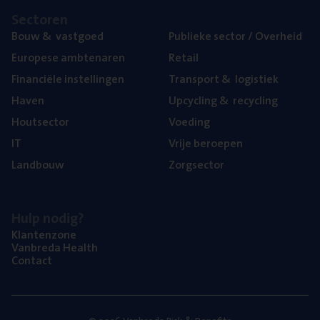
Sec­to­ren
Bouw
&
vastgoed
Publie­ke sec­tor / Overheid
Euro­pe­se ambtenaren
Retail
Finan­ci­ë­le instellingen
Trans­port
&
logistiek
Haven
Upcy­cling
&
recycling
Hout­sec­tor
Voe­ding
IT
Vrije beroe­pen
Land­bouw
Zorg­sec­tor
Hulp nodig?
Klan­ten­zo­ne
Van­b­re­da Health
Con­tact