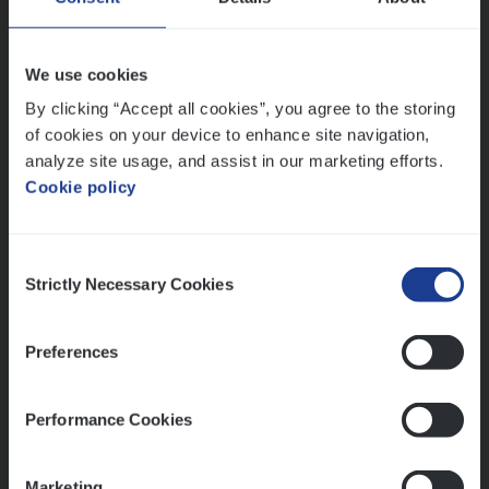
People Management, Sales Management
Antwerpen
We use cookies
By clicking “Accept all cookies”, you agree to the storing
of cookies on your device to enhance site navigation,
Lees onze verhalen
analyze site usage, and assist in our marketing efforts.
Cookie policy
Meer dan collega’s: hoe Julie en Aurélie elkaar
versterken
Mathias houdt van diepgaande dossiers én droge
Consent
humor
Strictly Necessary Cookies
Selection
Thalia zoekt graag oplossingen, in games én op het
werk
Preferences
Performance Cookies
Ons sollicitatieproces
Marketing