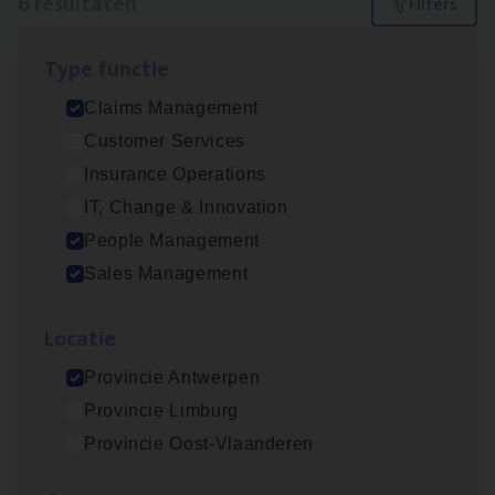
6 resultaten
Filters
Type func­tie
Scha­de Expert Fleet
Claims Management
Claims Management
Customer Services
Antwerpen
Insurance Operations
IT, Change & Innovation
People Management
Insu­ran­ce Bro­ker Trans­port
&
Logistiek
Sales Management
Sales Management
Loca­tie
Antwerpen
Provincie Antwerpen
Provincie Limburg
Insu­ran­ce Bro­ker
KMO
Provincie Oost-Vlaanderen
Sales Management