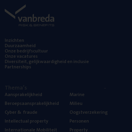
Inzich­ten
Duur­zaam­heid
Onze bedrijfs­cul­tuur
Onze vaca­tu­res
Diver­si­teit, gelijk­waar­dig­heid en inclusie
Part­ner­ships
The­ma’s
Aan­spra­ke­lijk­heid
Mari­ne
Beroeps­aan­spra­ke­lijk­heid
Mili­eu
Cyber
&
fraude
Oogst­ver­ze­ke­ring
Intel­lec­tu­al property
Per­so­nen
Inter­na­ti­o­na­le Mobiliteit
Pro­per­ty