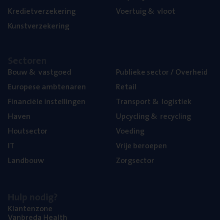
Kre­diet­ver­ze­ke­ring
Voer­tuig
&
vloot
Kunst­ver­ze­ke­ring
Sec­to­ren
Bouw
&
vastgoed
Publie­ke sec­tor / Overheid
Euro­pe­se ambtenaren
Retail
Finan­ci­ë­le instellingen
Trans­port
&
logistiek
Haven
Upcy­cling
&
recycling
Hout­sec­tor
Voe­ding
IT
Vrije beroe­pen
Land­bouw
Zorg­sec­tor
Hulp nodig?
Klan­ten­zo­ne
Van­b­re­da Health