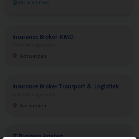
Wis alle filters
Antwerpen
Insu­ran­ce Bro­ker
KMO
Sales Management
Antwerpen
Insu­ran­ce Bro­ker Trans­port
&
Logistiek
Sales Management
Antwerpen
IT
Busi­ness Analyst