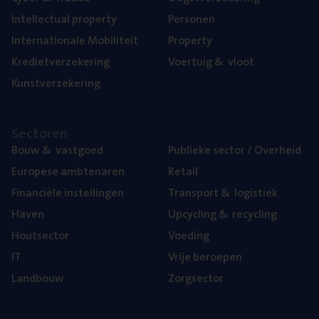
Intel­lec­tu­al property
Per­so­nen
Inter­na­ti­o­na­le Mobiliteit
Pro­per­ty
Kre­diet­ver­ze­ke­ring
Voer­tuig
&
vloot
Kunst­ver­ze­ke­ring
Sec­to­ren
Bouw
&
vastgoed
Publie­ke sec­tor / Overheid
Euro­pe­se ambtenaren
Retail
Finan­ci­ë­le instellingen
Trans­port
&
logistiek
Haven
Upcy­cling
&
recycling
Hout­sec­tor
Voe­ding
IT
Vrije beroe­pen
Land­bouw
Zorg­sec­tor