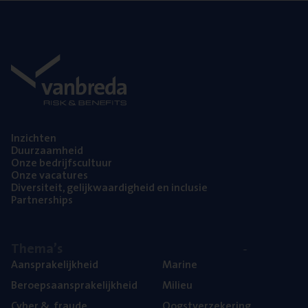
Inzich­ten
Duur­zaam­heid
Onze bedrijfs­cul­tuur
Onze vaca­tu­res
Diver­si­teit, gelijk­waar­dig­heid en inclusie
Part­ner­ships
The­ma’s
Aan­spra­ke­lijk­heid
Mari­ne
Beroeps­aan­spra­ke­lijk­heid
Mili­eu
Cyber
&
fraude
Oogst­ver­ze­ke­ring