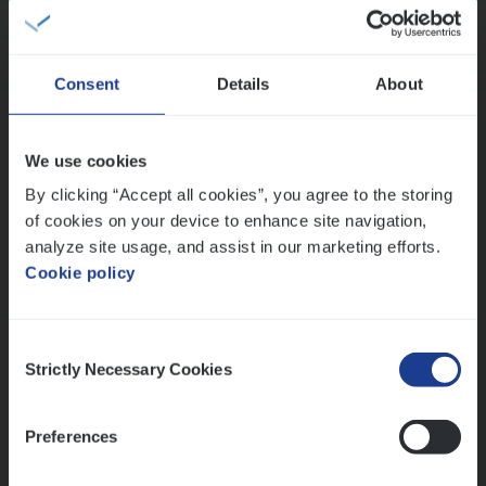
IT, Change & Innovation
Antwerpen
Consent
Details
About
Test Ana­lyst
We use cookies
IT, Change & Innovation
By clicking “Accept all cookies”, you agree to the storing
of cookies on your device to enhance site navigation,
Antwerpen
analyze site usage, and assist in our marketing efforts.
Cookie policy
Lees onze verhalen
Consent
Strictly Necessary Cookies
Selection
Meer dan collega’s: hoe Julie en Aurélie elkaar
versterken
Mathias houdt van diepgaande dossiers én droge
Preferences
humor