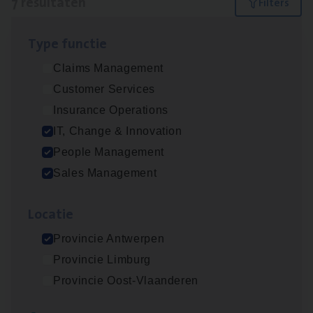
7 resultaten
Filters
Type func­tie
(Agi­le)
IT
Pro­ject Manager
Claims Management
IT, Change & Innovation
Customer Services
Antwerpen
Insurance Operations
IT, Change & Innovation
People Management
Busi­ness Mana­ger Mari­ne Cargo
Sales Management
People Management, Sales Management
Loca­tie
Antwerpen
Provincie Antwerpen
Provincie Limburg
Cor­po­ra­te Insu­ran­ce Bro­ker Property
Provincie Oost-Vlaanderen
Sales Management