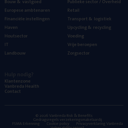
Bouw
&
vastgoed
Publie­ke sec­tor / Overheid
Euro­pe­se ambtenaren
Retail
Finan­ci­ë­le instellingen
Trans­port
&
logistiek
Haven
Upcy­cling
&
recycling
Hout­sec­tor
Voe­ding
IT
Vrije beroe­pen
Land­bouw
Zorg­sec­tor
Hulp nodig?
Klan­ten­zo­ne
Van­b­re­da Health
Con­tact
© 2026 Vanbreda Risk & Benefits
Gedragsregels verzekeringsmakelaardij
FSMA Erkenning
Cookie policy
Privacyverklaring Vanbreda
Vulnerability report