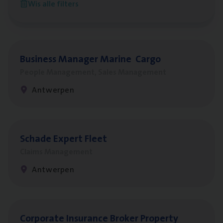
Wis alle filters
Antwerpen
Busi­ness Mana­ger Mari­ne Cargo
People Management, Sales Management
Antwerpen
Scha­de Expert Fleet
Claims Management
Antwerpen
Cor­po­ra­te Insu­ran­ce Bro­ker Property