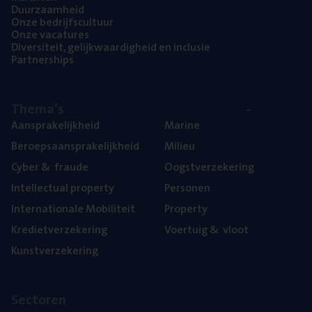
Duur­zaam­heid
Onze bedrijfs­cul­tuur
Onze vaca­tu­res
Diver­si­teit, gelijk­waar­dig­heid en inclusie
Part­ner­ships
The­ma’s
Aan­spra­ke­lijk­heid
Mari­ne
Beroeps­aan­spra­ke­lijk­heid
Mili­eu
Cyber
&
fraude
Oogst­ver­ze­ke­ring
Intel­lec­tu­al property
Per­so­nen
Inter­na­ti­o­na­le Mobiliteit
Pro­per­ty
Kre­diet­ver­ze­ke­ring
Voer­tuig
&
vloot
Kunst­ver­ze­ke­ring
Sec­to­ren