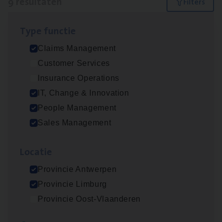
9 resultaten
Filters
Type func­tie
IT
Busi­ness Analyst
Claims Management
IT, Change & Innovation
Customer Services
Antwerpen
Insurance Operations
IT, Change & Innovation
People Management
Insu­ran­ce Bro­ker Trans­port
&
Logistiek
Sales Management
Sales Management
Loca­tie
Antwerpen
Provincie Antwerpen
Provincie Limburg
(Agi­le)
IT
Pro­ject Manager
Provincie Oost-Vlaanderen
IT, Change & Innovation