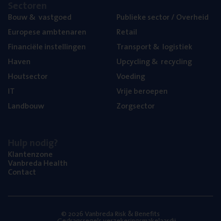
Sec­to­ren
Bouw
&
vastgoed
Publie­ke sec­tor / Overheid
Euro­pe­se ambtenaren
Retail
Finan­ci­ë­le instellingen
Trans­port
&
logistiek
Haven
Upcy­cling
&
recycling
Hout­sec­tor
Voe­ding
IT
Vrije beroe­pen
Land­bouw
Zorg­sec­tor
Hulp nodig?
Klan­ten­zo­ne
Van­b­re­da Health
Con­tact
© 2026 Vanbreda Risk & Benefits
Gedragsregels verzekeringsmakelaardij