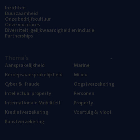
Inzich­ten
Duur­zaam­heid
Onze bedrijfs­cul­tuur
Onze vaca­tu­res
Diver­si­teit, gelijk­waar­dig­heid en inclusie
Part­ner­ships
The­ma’s
Aan­spra­ke­lijk­heid
Mari­ne
Beroeps­aan­spra­ke­lijk­heid
Mili­eu
Cyber
&
fraude
Oogst­ver­ze­ke­ring
Intel­lec­tu­al property
Per­so­nen
Inter­na­ti­o­na­le Mobiliteit
Pro­per­ty
Kre­diet­ver­ze­ke­ring
Voer­tuig
&
vloot
Kunst­ver­ze­ke­ring