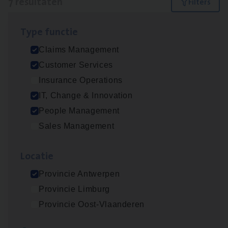
7 resultaten
Filters
Type func­tie
Claims­hand­ler Fleet
&
Bike
Claims Management
Claims Management
Customer Services
Antwerpen
Insurance Operations
IT, Change & Innovation
People Management
Test Ana­lyst
Sales Management
IT, Change & Innovation
Loca­tie
Antwerpen
Provincie Antwerpen
Provincie Limburg
Cus­to­mer Care Expert
Provincie Oost-Vlaanderen
Hospitalisatieverzekeringen