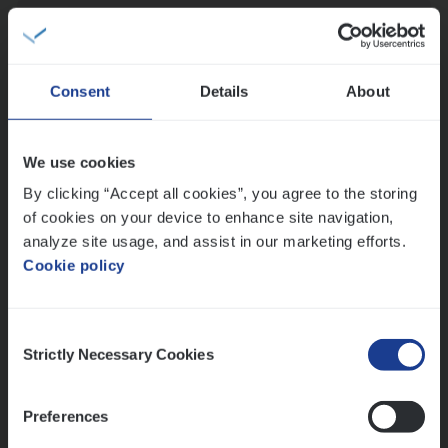
(Agi­le)
IT
Pro­ject Manager
IT, Change & Innovation
Antwerpen
Consent
Details
About
We use cookies
IT
Busi­ness Analyst
By clicking “Accept all cookies”, you agree to the storing
IT, Change & Innovation
of cookies on your device to enhance site navigation,
Antwerpen
analyze site usage, and assist in our marketing efforts.
Cookie policy
Lees onze verhalen
Consent
Strictly Necessary Cookies
Selection
Meer dan collega’s: hoe Julie en Aurélie elkaar
versterken
Preferences
Mathias houdt van diepgaande dossiers én droge