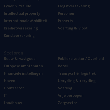
Cyber
&
fraude
Oogst­ver­ze­ke­ring
Intel­lec­tu­al property
Per­so­nen
Inter­na­ti­o­na­le Mobiliteit
Pro­per­ty
Kre­diet­ver­ze­ke­ring
Voer­tuig
&
vloot
Kunst­ver­ze­ke­ring
Sec­to­ren
Bouw
&
vastgoed
Publie­ke sec­tor / Overheid
Euro­pe­se ambtenaren
Retail
Finan­ci­ë­le instellingen
Trans­port
&
logistiek
Haven
Upcy­cling
&
recycling
Hout­sec­tor
Voe­ding
IT
Vrije beroe­pen
Land­bouw
Zorg­sec­tor