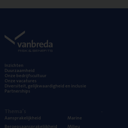
Inzich­ten
Duur­zaam­heid
Onze bedrijfs­cul­tuur
Onze vaca­tu­res
Diver­si­teit, gelijk­waar­dig­heid en inclusie
Part­ner­ships
The­ma’s
Aan­spra­ke­lijk­heid
Mari­ne
Beroeps­aan­spra­ke­lijk­heid
Mili­eu