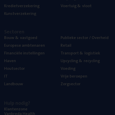
Kre­diet­ver­ze­ke­ring
Voer­tuig
&
vloot
Kunst­ver­ze­ke­ring
Sec­to­ren
Bouw
&
vastgoed
Publie­ke sec­tor / Overheid
Euro­pe­se ambtenaren
Retail
Finan­ci­ë­le instellingen
Trans­port
&
logistiek
Haven
Upcy­cling
&
recycling
Hout­sec­tor
Voe­ding
IT
Vrije beroe­pen
Land­bouw
Zorg­sec­tor
Hulp nodig?
Klan­ten­zo­ne
Van­b­re­da Health