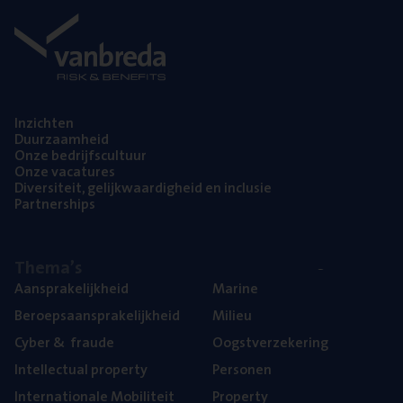
Inzich­ten
Duur­zaam­heid
Onze bedrijfs­cul­tuur
Onze vaca­tu­res
Diver­si­teit, gelijk­waar­dig­heid en inclusie
Part­ner­ships
The­ma’s
Aan­spra­ke­lijk­heid
Mari­ne
Beroeps­aan­spra­ke­lijk­heid
Mili­eu
Cyber
&
fraude
Oogst­ver­ze­ke­ring
Intel­lec­tu­al property
Per­so­nen
Inter­na­ti­o­na­le Mobiliteit
Pro­per­ty