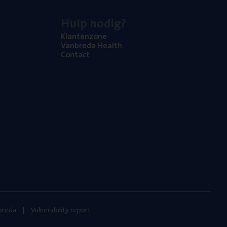
Hulp nodig?
Klan­ten­zo­ne
Van­b­re­da Health
Con­tact
nbreda
Vulnerability report