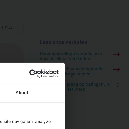
el Z-A
Lees onze verhalen
Meer dan collega’s: hoe Julie en
Aurélie elkaar versterken
Mathias houdt van diepgaande
dossiers én droge humor
Thalia zoekt graag oplossingen, in
games én op het werk
About
e site navigation, analyze