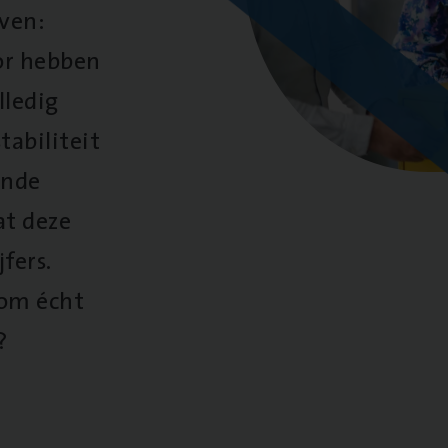
oven:
oor hebben
lledig
tabiliteit
ende
at deze
fers.
 om écht
?