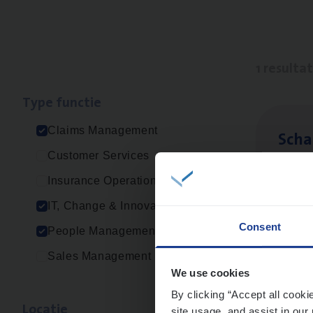
1 resulta
Type func­tie
Claims Management
Scha
Customer Services
Clai
Insurance Operations
Sin
IT, Change & Innovation
Consent
People Management
Sales Management
We use cookies
By clicking “Accept all cooki
Loca­tie
site usage, and assist in our 