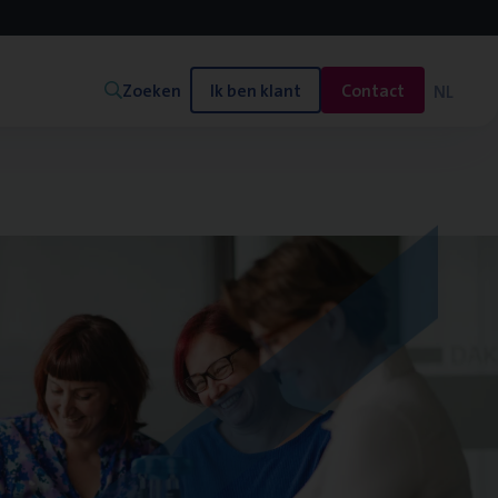
Zoeken
Ik ben klant
Contact
NL