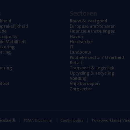
s
Sec­to­ren
jk­heid
Bouw
&
vastgoed
pra­ke­lijk­heid
Euro­pe­se ambtenaren
ude
Finan­ci­ë­le instellingen
l property
Haven
na­le Mobiliteit
Hout­sec­tor
e­ke­ring
IT
e­ring
Land­bouw
Publie­ke sec­tor / Overheid
Retail
ke­ring
Trans­port
&
logistiek
Upcy­cling
&
recycling
Voe­ding
loot
Vrije beroe­pen
Zorg­sec­tor
kelaardij
FSMA Erkenning
Cookie policy
Privacyverklaring Va