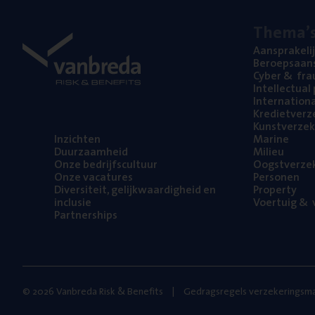
The­ma’
Aan­spra­ke­li
Beroeps­aan­s
Cyber
&
fra
Intel­lec­tu­a
Inter­na­ti­o­
Kre­diet­ver­z
Kunst­ver­ze­k
Inzich­ten
Mari­ne
Duur­zaam­heid
Mili­eu
Onze bedrijfs­cul­tuur
Oogst­ver­ze­
Onze vaca­tu­res
Per­so­nen
Diver­si­teit, gelijk­waar­dig­heid en
Pro­per­ty
inclusie
Voer­tuig
&
v
Part­ner­ships
© 2026 Vanbreda Risk & Benefits
Gedragsregels verzekeringsma