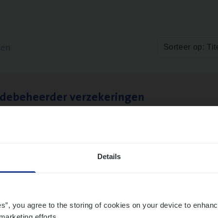
ten
Sorteer op: Tit
­de­be­heer­der verzekeringen
ms Management
t-Niklaas/Temse
Details
es”, you agree to the storing of cookies on your device to enhanc
marketing efforts.