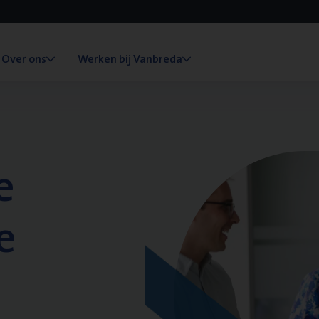
Over ons
Werken bij Vanbreda
e
e