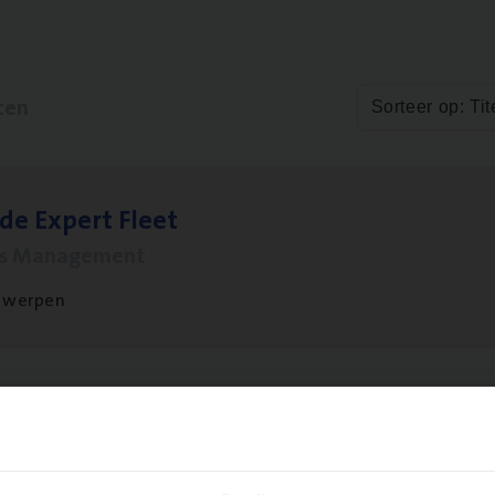
ten
Sorteer op: Tit
­de Expert Fleet
ms Management
twerpen
to­mer Care Expert Hospitalisatieverzekeri
mer Services