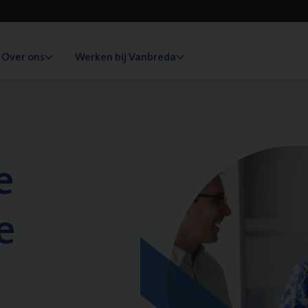
Over ons
Werken bij Vanbreda
e
e