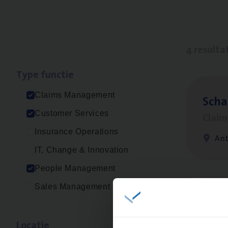
4 resulta
Type func­tie
Claims Management
Scha
Customer Services
Clai
Insurance Operations
An
IT, Change & Innovation
People Management
Sales Management
Cus­
Custo
Loca­tie