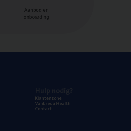
Aanbod en
onboarding
Hulp nodig?
Klan­ten­zo­ne
Van­b­re­da Health
Con­tact