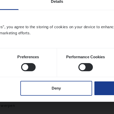
Details
twerpen
es”, you agree to the storing of cookies on your device to enhanc
marketing efforts.
ms­hand­ler Fleet
&
Bike
ms Management
twerpen
Preferences
Performance Cookies
­ness Mana­ger Mari­ne Cargo
Deny
le Management, Sales Management
twerpen