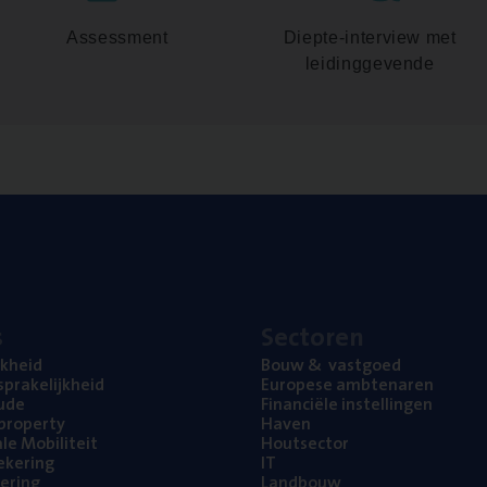
Assessment
Diepte-interview met
leidinggevende
s
Sec­to­ren
jk­heid
Bouw
&
vastgoed
pra­ke­lijk­heid
Euro­pe­se ambtenaren
ude
Finan­ci­ë­le instellingen
l property
Haven
na­le Mobiliteit
Hout­sec­tor
e­ke­ring
IT
e­ring
Land­bouw