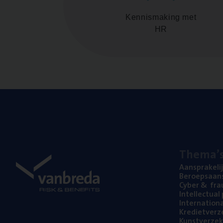
Kennismaking met
HR
The­ma’
Aan­spra­ke­li
Beroeps­aan­s
Cyber
&
fra
Intel­lec­tu­a
Inter­na­ti­o­
Kre­diet­ver­z
Kunst­ver­ze­k