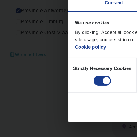
Consent
An
Provincie Antwerpen
Provincie Limburg
We use cookies
By clicking “Accept all cooki
Provincie Oost-Vlaanderen
site usage, and assist in our 
Clai
Cookie policy
Clai
Wis alle filters
Consent
An
Strictly Necessary Cookies
Selection
Busi
Peop
An