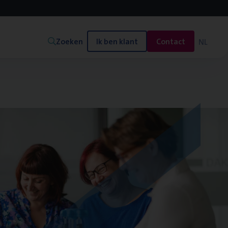
Zoeken
Ik ben klant
Contact
NL