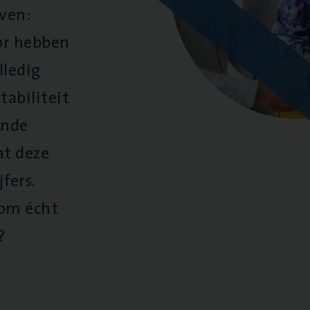
oven:
oor hebben
lledig
tabiliteit
ende
at deze
fers.
 om écht
?