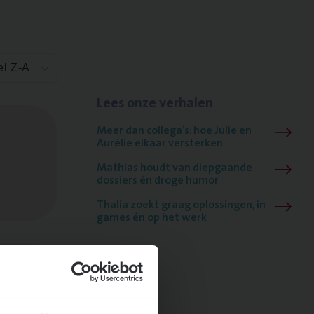
el Z-A
Lees onze verhalen
Meer dan collega’s: hoe Julie en
Aurélie elkaar versterken
Mathias houdt van diepgaande
dossiers én droge humor
Thalia zoekt graag oplossingen, in
games én op het werk
ngen