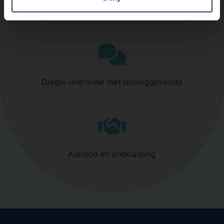
Assessment
Diepte-interview met leidinggevende
Aanbod en onboarding