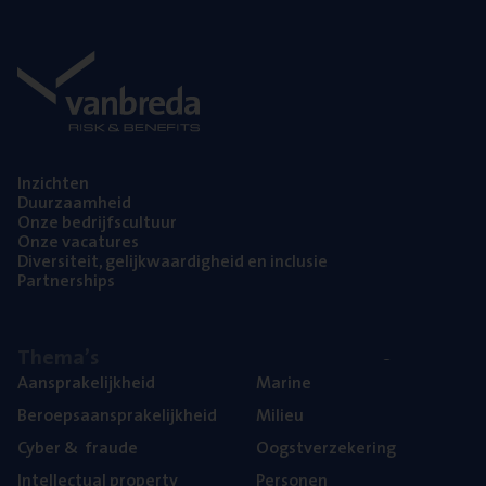
Inzich­ten
Duur­zaam­heid
Onze bedrijfs­cul­tuur
Onze vaca­tu­res
Diver­si­teit, gelijk­waar­dig­heid en inclusie
Part­ner­ships
The­ma’s
Aan­spra­ke­lijk­heid
Mari­ne
Beroeps­aan­spra­ke­lijk­heid
Mili­eu
Cyber
&
fraude
Oogst­ver­ze­ke­ring
Intel­lec­tu­al property
Per­so­nen