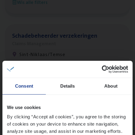
Wis alle filters
Antwerpen
Scha­de­be­heer­der verzekeringen
Claims Management
Sint-Niklaas/Temse
Lees onze verhalen
Consent
Details
About
Meer dan collega’s: hoe Julie en Aurélie elkaar
versterken
We use cookies
Mathias houdt van diepgaande dossiers én droge
humor
By clicking “Accept all cookies”, you agree to the storing
of cookies on your device to enhance site navigation,
Thalia zoekt graag oplossingen, in games én op het
analyze site usage, and assist in our marketing efforts.
werk