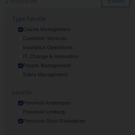
4 resultaten
Filters
Type func­tie
Busi­ness Mana­ger Mari­ne Cargo
Claims Management
People Management, Sales Management
Customer Services
Antwerpen
Insurance Operations
IT, Change & Innovation
People Management
Claims­hand­ler Fleet
&
Bike
Sales Management
Claims Management
Loca­tie
Antwerpen
Provincie Antwerpen
Provincie Limburg
Scha­de Expert Fleet
Provincie Oost-Vlaanderen
Claims Management