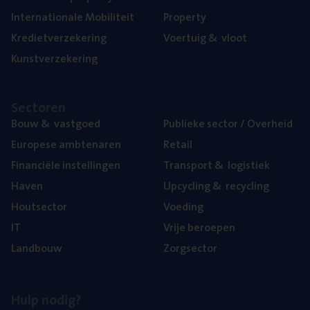
Inter­na­ti­o­na­le Mobiliteit
Pro­per­ty
Kre­diet­ver­ze­ke­ring
Voer­tuig
&
vloot
Kunst­ver­ze­ke­ring
Sec­to­ren
Bouw
&
vastgoed
Publie­ke sec­tor / Overheid
Euro­pe­se ambtenaren
Retail
Finan­ci­ë­le instellingen
Trans­port
&
logistiek
Haven
Upcy­cling
&
recycling
Hout­sec­tor
Voe­ding
IT
Vrije beroe­pen
Land­bouw
Zorg­sec­tor
Hulp nodig?