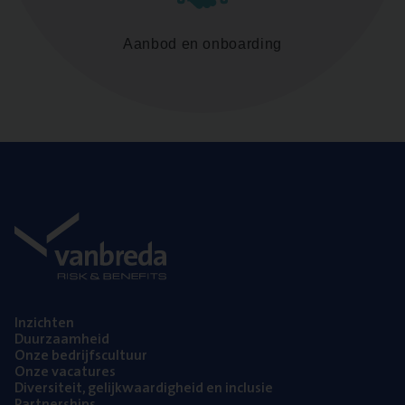
Aanbod en onboarding
Inzich­ten
Duur­zaam­heid
Onze bedrijfs­cul­tuur
Onze vaca­tu­res
Diver­si­teit, gelijk­waar­dig­heid en inclusie
Part­ner­ships