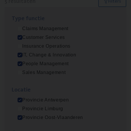
5 resultaten
Filters
Type func­tie
Test Ana­lyst
Claims Management
IT, Change & Innovation
Customer Services
Antwerpen
Insurance Operations
IT, Change & Innovation
People Management
Cus­to­mer Care Expert
Sales Management
Hospitalisatieverzekeringen
Customer Services
Loca­tie
Antwerpen
Provincie Antwerpen
Provincie Limburg
Provincie Oost-Vlaanderen
Busi­ness Mana­ger Mari­ne Cargo