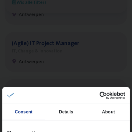
Wis alle filters
People Management, Sales Management
Antwerpen
(Agi­le)
IT
Pro­ject Manager
IT, Change & Innovation
Antwerpen
IT
Busi­ness Analyst
IT, Change & Innovation
Antwerpen
Consent
Details
About