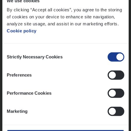
We use cookies
Lees onze verhalen
By clicking “Accept all cookies”, you agree to the storing
Meer dan collega’s: hoe Julie en Aurélie elkaar
of cookies on your device to enhance site navigation,
versterken
analyze site usage, and assist in our marketing efforts.
Cookie policy
Mathias houdt van diepgaande dossiers én droge
humor
Thalia zoekt graag oplossingen, in games én op het
Consent
werk
Strictly Necessary Cookies
Selection
Preferences
Ons sollicitatieproces
Performance Cookies
Marketing