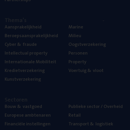
The­ma’s
Aan­spra­ke­lijk­heid
Mari­ne
Beroeps­aan­spra­ke­lijk­heid
Mili­eu
Cyber
&
fraude
Oogst­ver­ze­ke­ring
Intel­lec­tu­al property
Per­so­nen
Inter­na­ti­o­na­le Mobiliteit
Pro­per­ty
Kre­diet­ver­ze­ke­ring
Voer­tuig
&
vloot
Kunst­ver­ze­ke­ring
Sec­to­ren
Bouw
&
vastgoed
Publie­ke sec­tor / Overheid
Euro­pe­se ambtenaren
Retail
Finan­ci­ë­le instellingen
Trans­port
&
logistiek