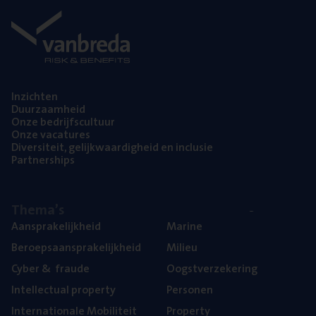
Inzich­ten
Duur­zaam­heid
Onze bedrijfs­cul­tuur
Onze vaca­tu­res
Diver­si­teit, gelijk­waar­dig­heid en inclusie
Part­ner­ships
The­ma’s
Aan­spra­ke­lijk­heid
Mari­ne
Beroeps­aan­spra­ke­lijk­heid
Mili­eu
Cyber
&
fraude
Oogst­ver­ze­ke­ring
Intel­lec­tu­al property
Per­so­nen
Inter­na­ti­o­na­le Mobiliteit
Pro­per­ty