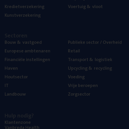
Kre­diet­ver­ze­ke­ring
Voer­tuig
&
vloot
Kunst­ver­ze­ke­ring
Sec­to­ren
Bouw
&
vastgoed
Publie­ke sec­tor / Overheid
Euro­pe­se ambtenaren
Retail
Finan­ci­ë­le instellingen
Trans­port
&
logistiek
Haven
Upcy­cling
&
recycling
Hout­sec­tor
Voe­ding
IT
Vrije beroe­pen
Land­bouw
Zorg­sec­tor
Hulp nodig?
Klan­ten­zo­ne
Van­b­re­da Health