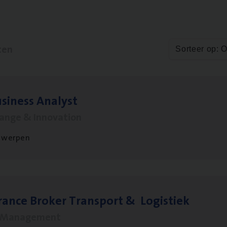
ten
Sorteer op: 
si­ness Analyst
hange & Innovation
twerpen
ran­ce Bro­ker Trans­port
&
Logistiek
s Management