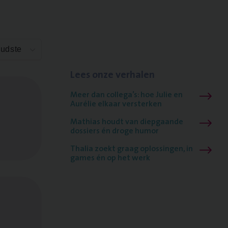
Oudste
Lees onze verhalen
Meer dan collega’s: hoe Julie en
Aurélie elkaar versterken
Mathias houdt van diepgaande
dossiers én droge humor
Thalia zoekt graag oplossingen, in
games én op het werk