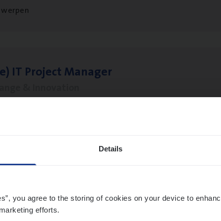
twerpen
le)
IT
Pro­ject Manager
hange & Innovation
twerpen
Details
­ness Mana­ger Mari­ne Cargo
le Management, Sales Management
es”, you agree to the storing of cookies on your device to enhanc
twerpen
marketing efforts.