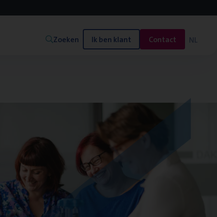
Zoeken
Ik ben klant
Contact
NL