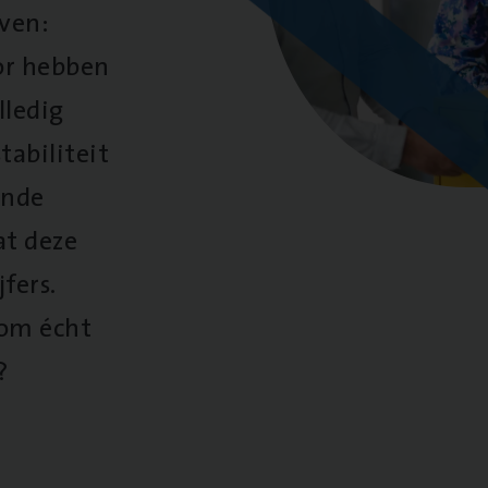
oven:
oor hebben
lledig
tabiliteit
ende
at deze
fers.
 om écht
?