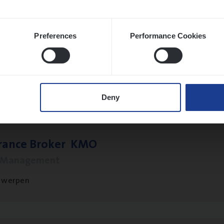
Preferences
Performance Cookies
o­ra­te Insu­ran­ce Bro­ker Property
s Management
twerpen
Deny
­ran­ce Bro­ker
KMO
s Management
twerpen