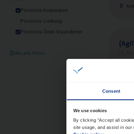
An
Provincie Antwerpen
Provincie Limburg
Provincie Oost-Vlaanderen
(Agi­
IT, C
Wis alle filters
An
Consent
Busi
Peop
We use cookies
By clicking “Accept all cooki
An
site usage, and assist in our 