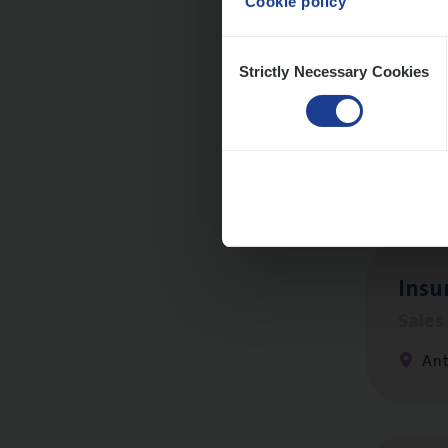
Cookie policy
Consent
Strictly Necessary Cookies
Selection
Cor­p
Sale
An
Insu
Sale
An