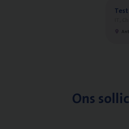
Test
IT, C
An
Ons solli