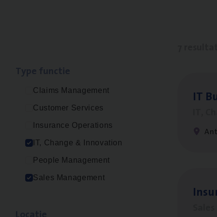
7 resulta
Type func­tie
Claims Management
IT
Bu
Customer Services
IT, C
Insurance Operations
An
IT, Change & Innovation
People Management
Sales Management
Insu­
Sale
Loca­tie