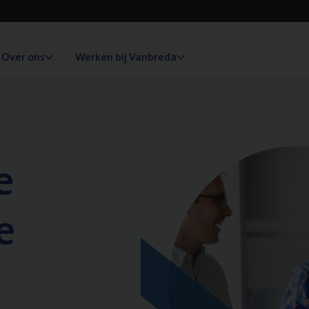
Over ons
Werken bij Vanbreda
e
e