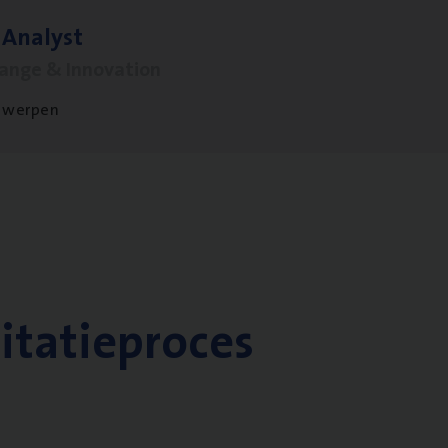
 Ana­lyst
hange & Innovation
twerpen
citatieproces