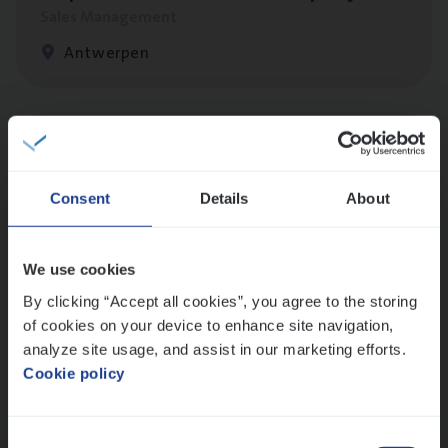
Sales Management
Antwerpen
Claims­hand­ler Fleet
&
Bike
Claims Management
Consent
Details
About
Antwerpen
We use cookies
By clicking “Accept all cookies”, you agree to the storing
Busi­ness Mana­ger Mari­ne Cargo
of cookies on your device to enhance site navigation,
People Management, Sales Management
analyze site usage, and assist in our marketing efforts.
Antwerpen
Cookie policy
Consent