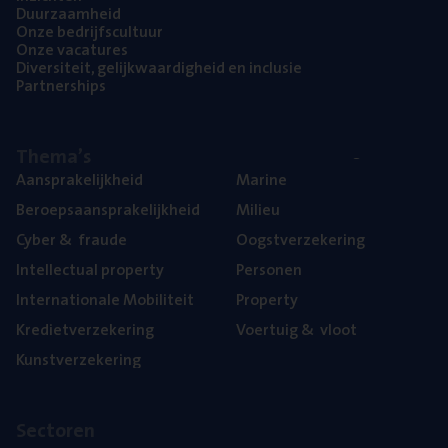
Duur­zaam­heid
Onze bedrijfs­cul­tuur
Onze vaca­tu­res
Diver­si­teit, gelijk­waar­dig­heid en inclusie
Part­ner­ships
The­ma’s
Aan­spra­ke­lijk­heid
Mari­ne
Beroeps­aan­spra­ke­lijk­heid
Mili­eu
Cyber
&
fraude
Oogst­ver­ze­ke­ring
Intel­lec­tu­al property
Per­so­nen
Inter­na­ti­o­na­le Mobiliteit
Pro­per­ty
Kre­diet­ver­ze­ke­ring
Voer­tuig
&
vloot
Kunst­ver­ze­ke­ring
Sec­to­ren