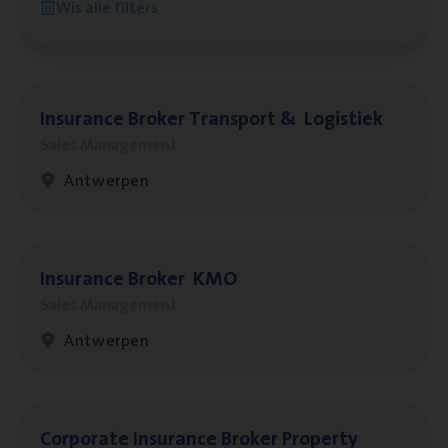
Wis alle filters
Antwerpen
Insu­ran­ce Bro­ker Trans­port
&
Logistiek
Sales Management
Antwerpen
Insu­ran­ce Bro­ker
KMO
Sales Management
Antwerpen
Cor­po­ra­te Insu­ran­ce Bro­ker Property