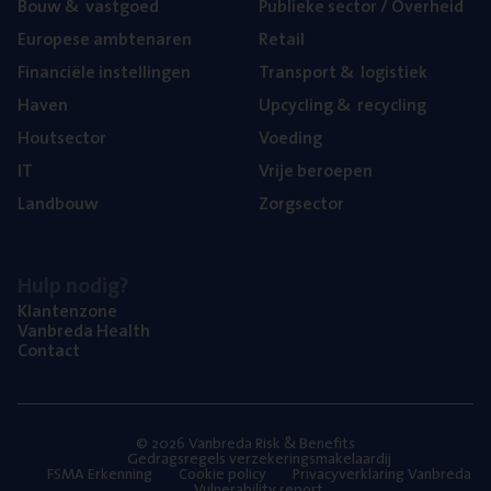
Bouw
&
vastgoed
Publie­ke sec­tor / Overheid
Euro­pe­se ambtenaren
Retail
Finan­ci­ë­le instellingen
Trans­port
&
logistiek
Haven
Upcy­cling
&
recycling
Hout­sec­tor
Voe­ding
IT
Vrije beroe­pen
Land­bouw
Zorg­sec­tor
Hulp nodig?
Klan­ten­zo­ne
Van­b­re­da Health
Con­tact
© 2026 Vanbreda Risk & Benefits
Gedragsregels verzekeringsmakelaardij
FSMA Erkenning
Cookie policy
Privacyverklaring Vanbreda
Vulnerability report