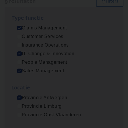
9 resultaten
Filters
Type func­tie
Test Ana­lyst
Claims Management
IT, Change & Innovation
Customer Services
Antwerpen
Insurance Operations
IT, Change & Innovation
People Management
Scha­de Expert Fleet
Sales Management
Claims Management
Loca­tie
Antwerpen
Provincie Antwerpen
Provincie Limburg
IT
Busi­ness Analyst
Provincie Oost-Vlaanderen
IT, Change & Innovation