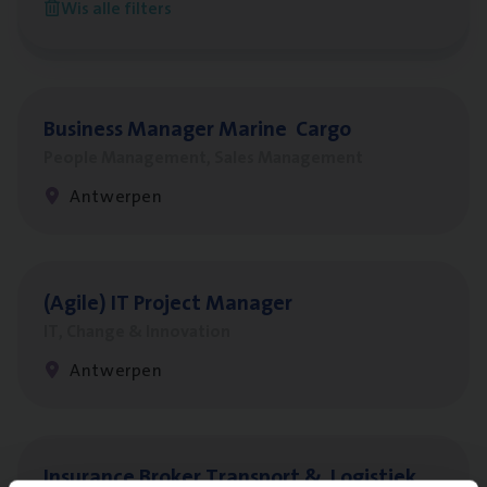
Wis alle filters
Antwerpen
Busi­ness Mana­ger Mari­ne Cargo
People Management, Sales Management
Antwerpen
(Agi­le)
IT
Pro­ject Manager
IT, Change & Innovation
Antwerpen
Insu­ran­ce Bro­ker Trans­port
&
Logistiek