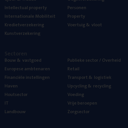
Intel­lec­tu­al property
Per­so­nen
Inter­na­ti­o­na­le Mobiliteit
Pro­per­ty
Kre­diet­ver­ze­ke­ring
Voer­tuig
&
vloot
Kunst­ver­ze­ke­ring
Sec­to­ren
Bouw
&
vastgoed
Publie­ke sec­tor / Overheid
Euro­pe­se ambtenaren
Retail
Finan­ci­ë­le instellingen
Trans­port
&
logistiek
Haven
Upcy­cling
&
recycling
Hout­sec­tor
Voe­ding
IT
Vrije beroe­pen
Land­bouw
Zorg­sec­tor