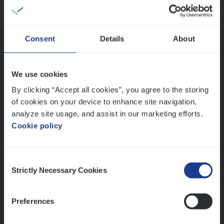
Sales Management
Antwerpen
Consent
Details
About
IT
Busi­ness Analyst
We use cookies
IT, Change & Innovation
By clicking “Accept all cookies”, you agree to the storing
of cookies on your device to enhance site navigation,
Antwerpen
analyze site usage, and assist in our marketing efforts.
Cookie policy
Lees onze verhalen
Consent
Strictly Necessary Cookies
Selection
Meer dan collega’s: hoe Julie en Aurélie elkaar
versterken
Mathias houdt van diepgaande dossiers én droge
Preferences
humor