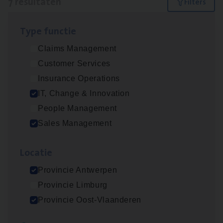
7 resultaten
Filters
Type func­tie
Test Ana­lyst
Claims Management
IT, Change & Innovation
Customer Services
Antwerpen
Insurance Operations
IT, Change & Innovation
People Management
Insu­ran­ce Bro­ker
KMO
Sales Management
Sales Management
Loca­tie
Antwerpen
Provincie Antwerpen
Provincie Limburg
Cor­po­ra­te Insu­ran­ce Bro­ker Property
Provincie Oost-Vlaanderen
Sales Management