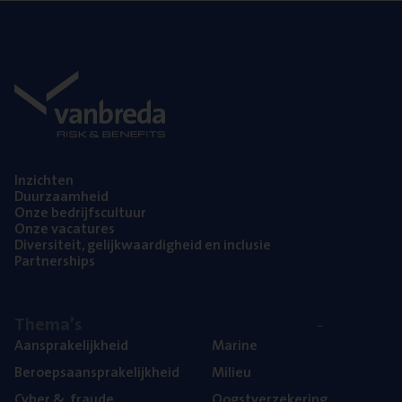
Inzich­ten
Duur­zaam­heid
Onze bedrijfs­cul­tuur
Onze vaca­tu­res
Diver­si­teit, gelijk­waar­dig­heid en inclusie
Part­ner­ships
The­ma’s
Aan­spra­ke­lijk­heid
Mari­ne
Beroeps­aan­spra­ke­lijk­heid
Mili­eu
Cyber
&
fraude
Oogst­ver­ze­ke­ring