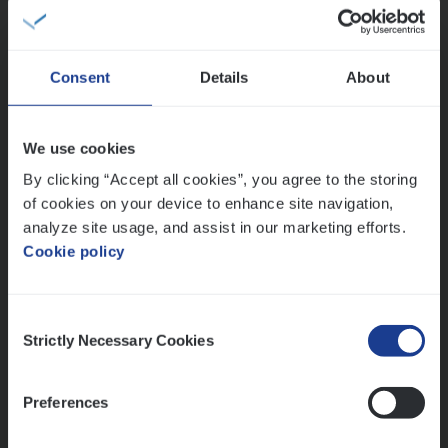
IT, Change & Innovation
Antwerpen
Consent
Details
About
Test Ana­lyst
We use cookies
IT, Change & Innovation
By clicking “Accept all cookies”, you agree to the storing
of cookies on your device to enhance site navigation,
Antwerpen
analyze site usage, and assist in our marketing efforts.
Cookie policy
Lees onze verhalen
Consent
Strictly Necessary Cookies
Selection
Meer dan collega’s: hoe Julie en Aurélie elkaar
versterken
Mathias houdt van diepgaande dossiers én droge
Preferences
humor