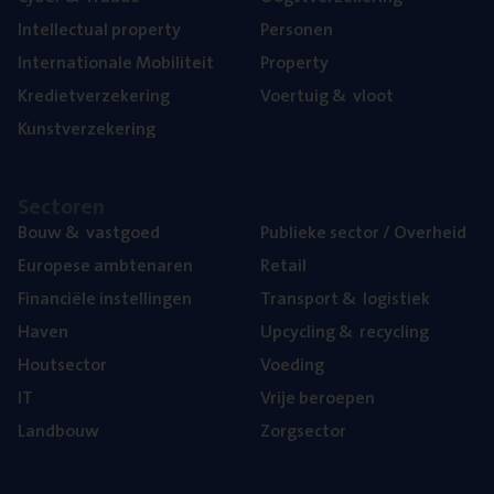
Intel­lec­tu­al property
Per­so­nen
Inter­na­ti­o­na­le Mobiliteit
Pro­per­ty
Kre­diet­ver­ze­ke­ring
Voer­tuig
&
vloot
Kunst­ver­ze­ke­ring
Sec­to­ren
Bouw
&
vastgoed
Publie­ke sec­tor / Overheid
Euro­pe­se ambtenaren
Retail
Finan­ci­ë­le instellingen
Trans­port
&
logistiek
Haven
Upcy­cling
&
recycling
Hout­sec­tor
Voe­ding
IT
Vrije beroe­pen
Land­bouw
Zorg­sec­tor