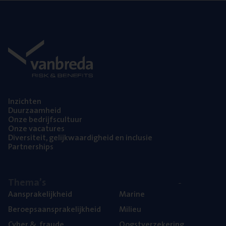
Inzich­ten
Duur­zaam­heid
Onze bedrijfs­cul­tuur
Onze vaca­tu­res
Diver­si­teit, gelijk­waar­dig­heid en inclusie
Part­ner­ships
The­ma’s
Aan­spra­ke­lijk­heid
Mari­ne
Beroeps­aan­spra­ke­lijk­heid
Mili­eu
Cyber
&
fraude
Oogst­ver­ze­ke­ring