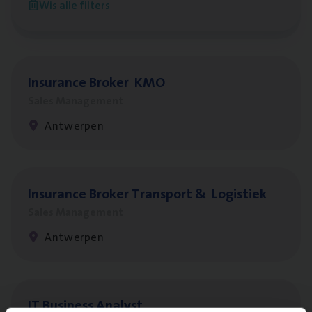
Wis alle filters
Antwerpen
Insu­ran­ce Bro­ker
KMO
Sales Management
Antwerpen
Insu­ran­ce Bro­ker Trans­port
&
Logistiek
Sales Management
Antwerpen
IT
Busi­ness Analyst