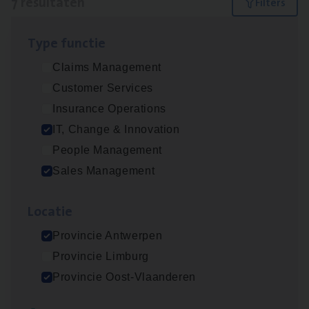
7 resultaten
Filters
Type func­tie
(Agi­le)
IT
Pro­ject Manager
Claims Management
IT, Change & Innovation
Customer Services
Antwerpen
Insurance Operations
IT, Change & Innovation
People Management
Busi­ness Mana­ger Mari­ne Cargo
Sales Management
People Management, Sales Management
Loca­tie
Antwerpen
Provincie Antwerpen
Provincie Limburg
Cor­po­ra­te Insu­ran­ce Bro­ker Property
Provincie Oost-Vlaanderen
Sales Management