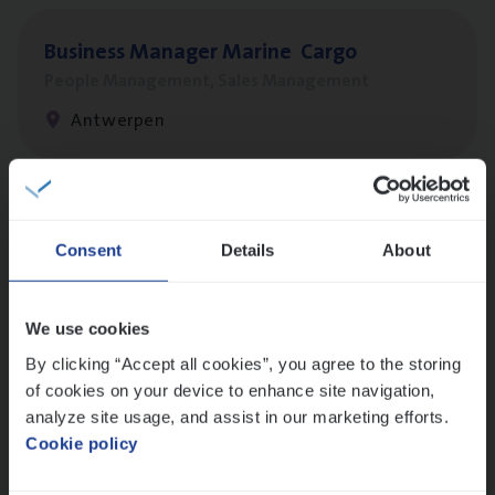
Busi­ness Mana­ger Mari­ne Cargo
People Management, Sales Management
Antwerpen
Client Exe­cu­ti­ve Marine
Consent
Details
About
Insurance Operations
Antwerpen
We use cookies
By clicking “Accept all cookies”, you agree to the storing
of cookies on your device to enhance site navigation,
Dos­sier­be­heer­der Pro­per­ty verzekeringen
analyze site usage, and assist in our marketing efforts.
Insurance Operations
Cookie policy
Antwerpen en Hasselt