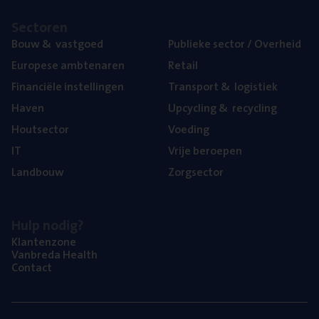
Sec­to­ren
Bouw
&
vastgoed
Publie­ke sec­tor / Overheid
Euro­pe­se ambtenaren
Retail
Finan­ci­ë­le instellingen
Trans­port
&
logistiek
Haven
Upcy­cling
&
recycling
Hout­sec­tor
Voe­ding
IT
Vrije beroe­pen
Land­bouw
Zorg­sec­tor
Hulp nodig?
Klan­ten­zo­ne
Van­b­re­da Health
Con­tact