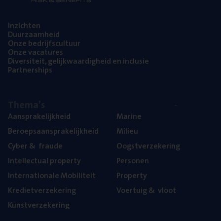
Inzich­ten
Duur­zaam­heid
Onze bedrijfs­cul­tuur
Onze vaca­tu­res
Diver­si­teit, gelijk­waar­dig­heid en inclusie
Part­ner­ships
The­ma’s
Aan­spra­ke­lijk­heid
Mari­ne
Beroeps­aan­spra­ke­lijk­heid
Mili­eu
Cyber
&
fraude
Oogst­ver­ze­ke­ring
Intel­lec­tu­al property
Per­so­nen
Inter­na­ti­o­na­le Mobiliteit
Pro­per­ty
Kre­diet­ver­ze­ke­ring
Voer­tuig
&
vloot
Kunst­ver­ze­ke­ring