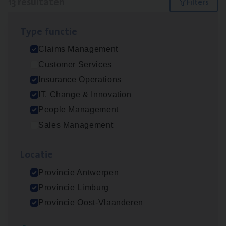
13 resultaten
Filters
Type func­tie
Dos­sier­be­heer­der ver­ze­ke­rin­gen — Soci­al
Claims Management
Pro­fit en Public
Customer Services
Insurance Operations
Insurance Operations
Antwerpen
IT, Change & Innovation
People Management
Sales Management
Claims­hand­ler Fleet
&
Bike
Claims Management
Loca­tie
Antwerpen
Provincie Antwerpen
Provincie Limburg
Provincie Oost-Vlaanderen
Advisor/​Configuratie ana­lyst Part­ner in