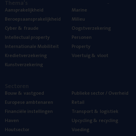
The­ma’s
Aan­spra­ke­lijk­heid
Mari­ne
Beroeps­aan­spra­ke­lijk­heid
Mili­eu
Cyber
&
fraude
Oogst­ver­ze­ke­ring
Intel­lec­tu­al property
Per­so­nen
Inter­na­ti­o­na­le Mobiliteit
Pro­per­ty
Kre­diet­ver­ze­ke­ring
Voer­tuig
&
vloot
Kunst­ver­ze­ke­ring
Sec­to­ren
Bouw
&
vastgoed
Publie­ke sec­tor / Overheid
Euro­pe­se ambtenaren
Retail
Finan­ci­ë­le instellingen
Trans­port
&
logistiek
Haven
Upcy­cling
&
recycling
Hout­sec­tor
Voe­ding