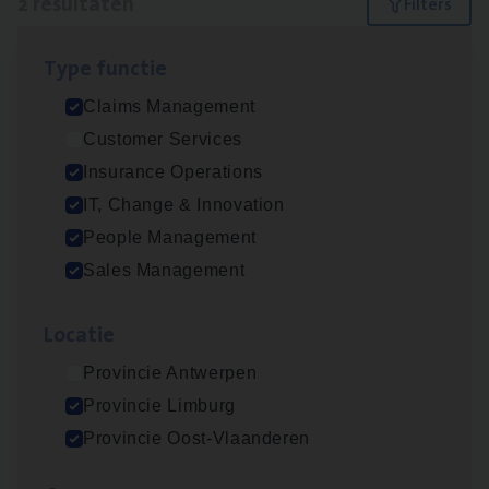
2 resultaten
Filters
Type func­tie
Dos­sier­be­heer­der Pro­per­ty verzekeringen
Claims Management
Insurance Operations
Customer Services
Antwerpen en Hasselt
Insurance Operations
IT, Change & Innovation
People Management
Scha­de­be­heer­der verzekeringen
Sales Management
Claims Management
Loca­tie
Sint-Niklaas/Temse
Provincie Antwerpen
Provincie Limburg
Lees onze verhalen
Provincie Oost-Vlaanderen
Meer dan collega’s: hoe Julie en Aurélie elkaar