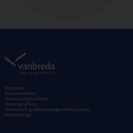
Inzich­ten
Duur­zaam­heid
Onze bedrijfs­cul­tuur
Onze vaca­tu­res
Diver­si­teit, gelijk­waar­dig­heid en inclusie
Part­ner­ships