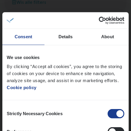
Wis alle filters
versterken
Mathias houdt van diepgaande dossiers én droge
humor
Thalia zoekt graag oplossingen, in games én op het
werk
Consent
Details
About
We use cookies
Ons sollicitatieproces
By clicking “Accept all cookies”, you agree to the storing
of cookies on your device to enhance site navigation,
analyze site usage, and assist in our marketing efforts.
Cookie policy
Consent
Strictly Necessary Cookies
Selection