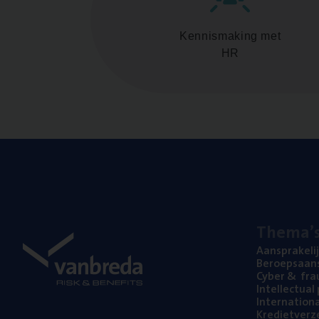
Kennismaking met
HR
The­ma’
Aan­spra­ke­li
Beroeps­aan­s
Cyber
&
fra
Intel­lec­tu­a
Inter­na­ti­o­
Kre­diet­ver­z