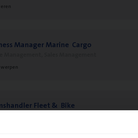
veren
­ness Mana­ger Mari­ne Cargo
le Management, Sales Management
twerpen
ms­hand­ler Fleet
&
Bike
ms Management
twerpen