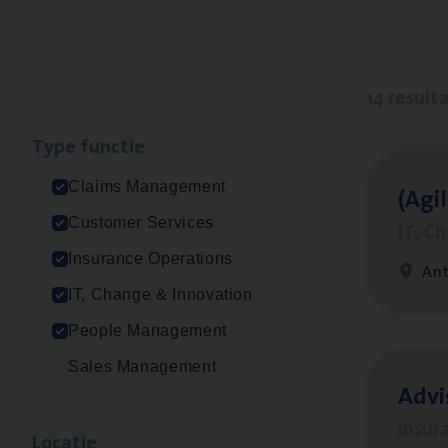
14 result
Type func­tie
Claims Management
(Agi­
Customer Services
IT, C
Insurance Operations
An
IT, Change & Innovation
People Management
Sales Management
Advi
Insur
Loca­tie