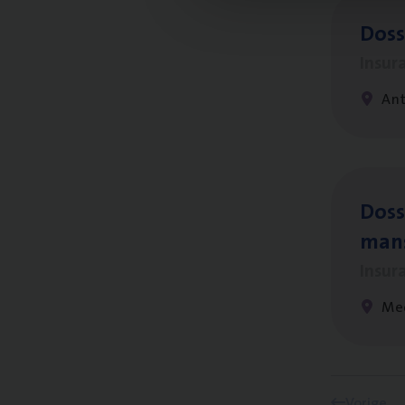
Dos­
Insur
An
Dos­s
man
Insur
Me
Vorige