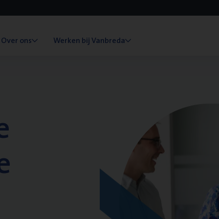
Over ons
Werken bij Vanbreda
e
e