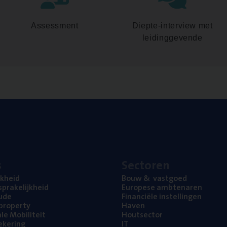
Assessment
Diepte-interview met
leidinggevende
s
Sec­to­ren
jk­heid
Bouw
&
vastgoed
pra­ke­lijk­heid
Euro­pe­se ambtenaren
ude
Finan­ci­ë­le instellingen
l property
Haven
na­le Mobiliteit
Hout­sec­tor
e­ke­ring
IT