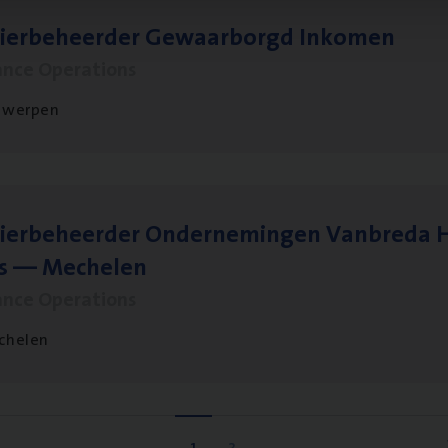
sier­be­heer­der Gewaar­borgd Inkomen
ance Operations
twerpen
ier­be­heer­der Onder­ne­min­gen Van­b­re­da 
s — Mechelen
ance Operations
chelen
1
2