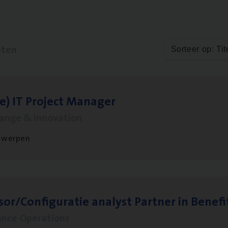
aten
Sorteer op: Tit
le)
IT
Pro­ject Manager
hange & Innovation
twerpen
sor/​Configuratie ana­lyst Part­ner in Benefi
ance Operations