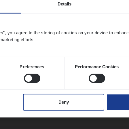
Details
t Exe­cu­ti­ve Marine
es”, you agree to the storing of cookies on your device to enhanc
ance Operations
marketing efforts.
twerpen
Preferences
Performance Cookies
to­mer Care Expert Hospitalisatieverzekeri
mer Services
Deny
twerpen