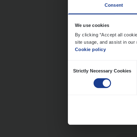
Consent
Clien
We use cookies
By clicking “Accept all cooki
Insur
site usage, and assist in our 
An
Cookie policy
Consent
Strictly Necessary Cookies
Selection
Cus­
Custo
An