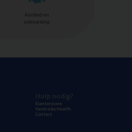
Aanbod en
onboarding
Hulp nodig?
Klan­ten­zo­ne
Van­b­re­da Health
Con­tact