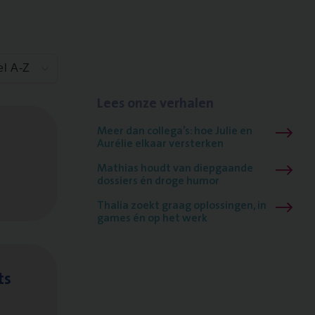
el A-Z
Lees onze verhalen
Meer dan collega’s: hoe Julie en
Aurélie elkaar versterken
Mathias houdt van diepgaande
dossiers én droge humor
Thalia zoekt graag oplossingen, in
games én op het werk
ts