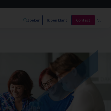
Zoeken
Ik ben klant
Contact
NL