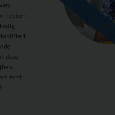
oven:
oor hebben
lledig
tabiliteit
ende
at deze
fers.
 om écht
?