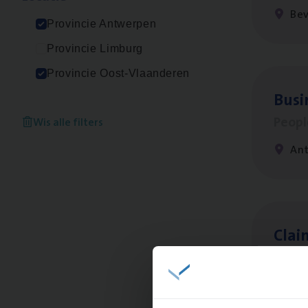
Be
Provincie Antwerpen
Provincie Limburg
Provincie Oost-Vlaanderen
Busi
Peop
Wis alle filters
An
Clai
Clai
An