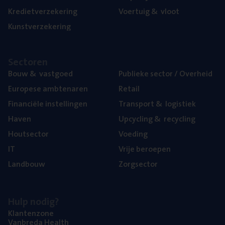
Kre­diet­ver­ze­ke­ring
Voer­tuig
&
vloot
Kunst­ver­ze­ke­ring
Sec­to­ren
Bouw
&
vastgoed
Publie­ke sec­tor / Overheid
Euro­pe­se ambtenaren
Retail
Finan­ci­ë­le instellingen
Trans­port
&
logistiek
Haven
Upcy­cling
&
recycling
Hout­sec­tor
Voe­ding
IT
Vrije beroe­pen
Land­bouw
Zorg­sec­tor
Hulp nodig?
Klan­ten­zo­ne
Van­b­re­da Health