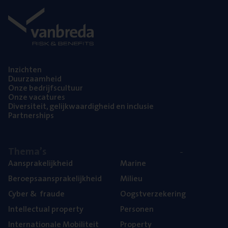
Inzich­ten
Duur­zaam­heid
Onze bedrijfs­cul­tuur
Onze vaca­tu­res
Diver­si­teit, gelijk­waar­dig­heid en inclusie
Part­ner­ships
The­ma’s
Aan­spra­ke­lijk­heid
Mari­ne
Beroeps­aan­spra­ke­lijk­heid
Mili­eu
Cyber
&
fraude
Oogst­ver­ze­ke­ring
Intel­lec­tu­al property
Per­so­nen
Inter­na­ti­o­na­le Mobiliteit
Pro­per­ty