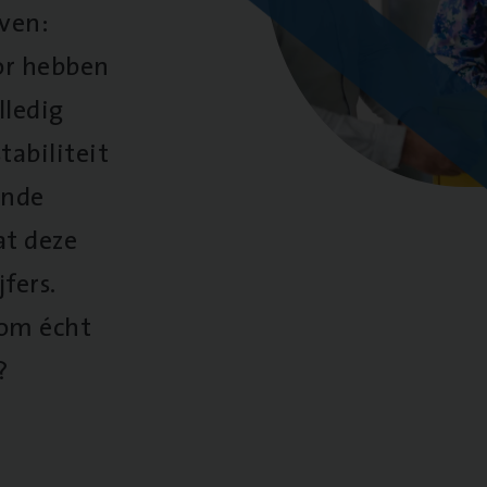
oven:
oor hebben
lledig
tabiliteit
ende
at deze
fers.
 om écht
?