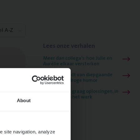
el A-Z
Lees onze verhalen
Meer dan collega’s: hoe Julie en
Aurélie elkaar versterken
Mathias houdt van diepgaande
dossiers én droge humor
Thalia zoekt graag oplossingen, in
games én op het werk
About
e site navigation, analyze