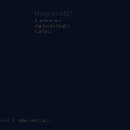
Hulp nodig?
Klan­ten­zo­ne
Van­b­re­da Health
Con­tact
nbreda
Vulnerability report