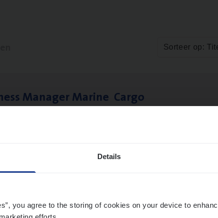
ten
Sorteer op: Tit
­ness Mana­ger Mari­ne Cargo
le Management, Sales Management
twerpen
Details
es”, you agree to the storing of cookies on your device to enhanc
marketing efforts.