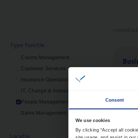
1 resulta
Type func­tie
Claims Management
Busi
Customer Services
Peop
Insurance Operations
An
IT, Change & Innovation
Consent
People Management
Sales Management
We use cookies
By clicking “Accept all cooki
Loca­tie
site usage, and assist in our 