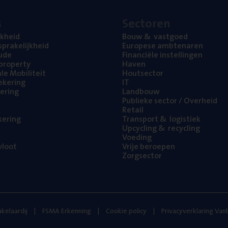
s
Sec­to­ren
jk­heid
Bouw
&
vastgoed
pra­ke­lijk­heid
Euro­pe­se ambtenaren
ude
Finan­ci­ë­le instellingen
l property
Haven
na­le Mobiliteit
Hout­sec­tor
e­ke­ring
IT
e­ring
Land­bouw
Publie­ke sec­tor / Overheid
Retail
ke­ring
Trans­port
&
logistiek
Upcy­cling
&
recycling
Voe­ding
loot
Vrije beroe­pen
Zorg­sec­tor
kelaardij
FSMA Erkenning
Cookie policy
Privacyverklaring Va