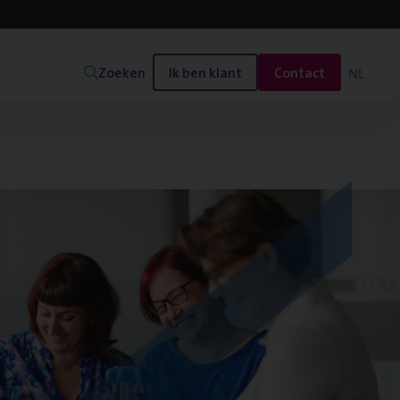
Zoeken
Ik ben klant
Contact
NL