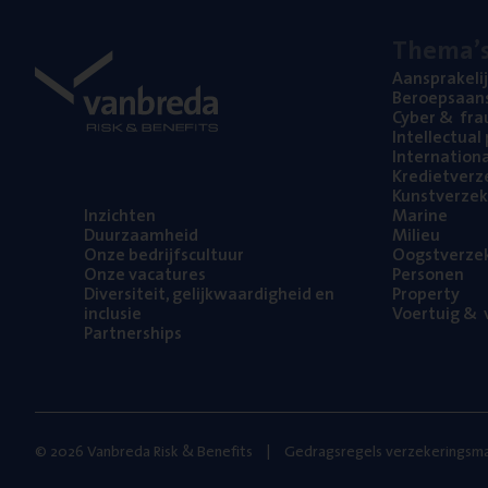
The­ma’
Aan­spra­ke­li
Beroeps­aan­s
Cyber
&
fra
Intel­lec­tu­a
Inter­na­ti­o­
Kre­diet­ver­z
Kunst­ver­ze­k
Inzich­ten
Mari­ne
Duur­zaam­heid
Mili­eu
Onze bedrijfs­cul­tuur
Oogst­ver­ze­
Onze vaca­tu­res
Per­so­nen
Diver­si­teit, gelijk­waar­dig­heid en
Pro­per­ty
inclusie
Voer­tuig
&
v
Part­ner­ships
© 2026 Vanbreda Risk & Benefits
Gedragsregels verzekeringsma