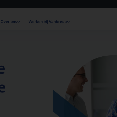
Over ons
Werken bij Vanbreda
e
e