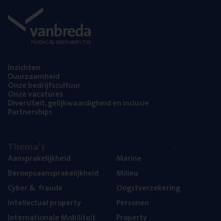
Inzich­ten
Duur­zaam­heid
Onze bedrijfs­cul­tuur
Onze vaca­tu­res
Diver­si­teit, gelijk­waar­dig­heid en inclusie
Part­ner­ships
The­ma’s
Aan­spra­ke­lijk­heid
Mari­ne
Beroeps­aan­spra­ke­lijk­heid
Mili­eu
Cyber
&
fraude
Oogst­ver­ze­ke­ring
Intel­lec­tu­al property
Per­so­nen
Inter­na­ti­o­na­le Mobiliteit
Pro­per­ty