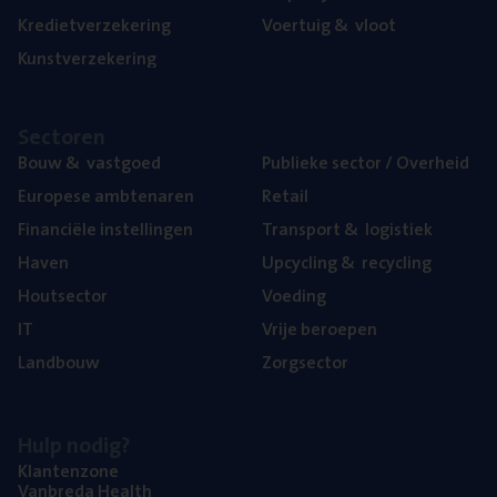
Kre­diet­ver­ze­ke­ring
Voer­tuig
&
vloot
Kunst­ver­ze­ke­ring
Sec­to­ren
Bouw
&
vastgoed
Publie­ke sec­tor / Overheid
Euro­pe­se ambtenaren
Retail
Finan­ci­ë­le instellingen
Trans­port
&
logistiek
Haven
Upcy­cling
&
recycling
Hout­sec­tor
Voe­ding
IT
Vrije beroe­pen
Land­bouw
Zorg­sec­tor
Hulp nodig?
Klan­ten­zo­ne
Van­b­re­da Health