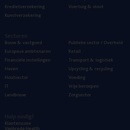
Kre­diet­ver­ze­ke­ring
Voer­tuig
&
vloot
Kunst­ver­ze­ke­ring
Sec­to­ren
Bouw
&
vastgoed
Publie­ke sec­tor / Overheid
Euro­pe­se ambtenaren
Retail
Finan­ci­ë­le instellingen
Trans­port
&
logistiek
Haven
Upcy­cling
&
recycling
Hout­sec­tor
Voe­ding
IT
Vrije beroe­pen
Land­bouw
Zorg­sec­tor
Hulp nodig?
Klan­ten­zo­ne
Van­b­re­da Health