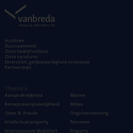
Inzich­ten
Duur­zaam­heid
Onze bedrijfs­cul­tuur
Onze vaca­tu­res
Diver­si­teit, gelijk­waar­dig­heid en inclusie
Part­ner­ships
The­ma’s
Aan­spra­ke­lijk­heid
Mari­ne
Beroeps­aan­spra­ke­lijk­heid
Mili­eu
Cyber
&
fraude
Oogst­ver­ze­ke­ring
Intel­lec­tu­al property
Per­so­nen
Inter­na­ti­o­na­le Mobiliteit
Pro­per­ty