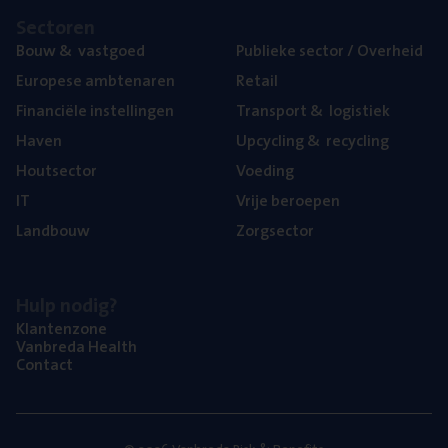
Sec­to­ren
Bouw
&
vastgoed
Publie­ke sec­tor / Overheid
Euro­pe­se ambtenaren
Retail
Finan­ci­ë­le instellingen
Trans­port
&
logistiek
Haven
Upcy­cling
&
recycling
Hout­sec­tor
Voe­ding
IT
Vrije beroe­pen
Land­bouw
Zorg­sec­tor
Hulp nodig?
Klan­ten­zo­ne
Van­b­re­da Health
Con­tact