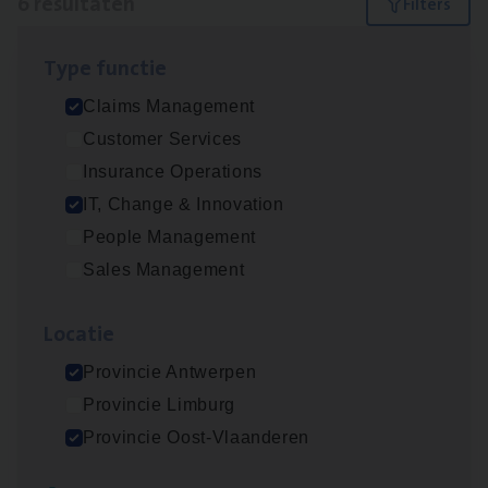
6 resultaten
Filters
Type func­tie
Test Ana­lyst
Claims Management
IT, Change & Innovation
Customer Services
Antwerpen
Insurance Operations
IT, Change & Innovation
People Management
Scha­de­be­heer­der verzekeringen
Sales Management
Claims Management
Loca­tie
Sint-Niklaas/Temse
Provincie Antwerpen
Provincie Limburg
Scha­de Expert Fleet
Provincie Oost-Vlaanderen
Claims Management