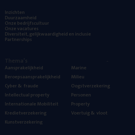
Inzich­ten
Duur­zaam­heid
Onze bedrijfs­cul­tuur
Onze vaca­tu­res
Diver­si­teit, gelijk­waar­dig­heid en inclusie
Part­ner­ships
The­ma’s
Aan­spra­ke­lijk­heid
Mari­ne
Beroeps­aan­spra­ke­lijk­heid
Mili­eu
Cyber
&
fraude
Oogst­ver­ze­ke­ring
Intel­lec­tu­al property
Per­so­nen
Inter­na­ti­o­na­le Mobiliteit
Pro­per­ty
Kre­diet­ver­ze­ke­ring
Voer­tuig
&
vloot
Kunst­ver­ze­ke­ring