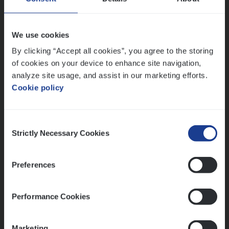
IT, Change & Innovation
Antwerpen
We use cookies
By clicking “Accept all cookies”, you agree to the storing
of cookies on your device to enhance site navigation,
Lees onze verhalen
analyze site usage, and assist in our marketing efforts.
Cookie policy
Meer dan collega’s: hoe Julie en Aurélie elkaar
versterken
Mathias houdt van diepgaande dossiers én droge
Consent
humor
Strictly Necessary Cookies
Selection
Thalia zoekt graag oplossingen, in games én op het
werk
Preferences
Performance Cookies
Ons sollicitatieproces
Marketing