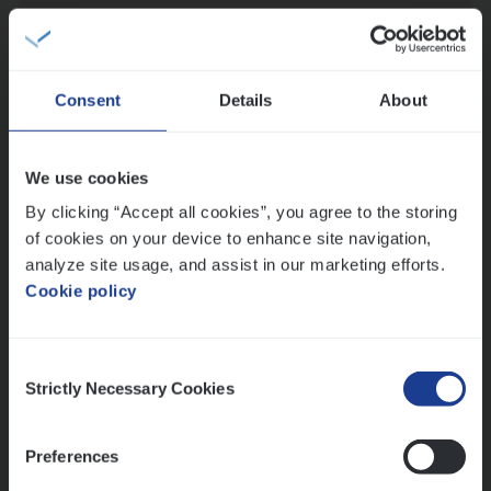
(Agi­le)
IT
Pro­ject Manager
IT, Change & Innovation
Antwerpen
Consent
Details
About
We use cookies
IT
Busi­ness Analyst
By clicking “Accept all cookies”, you agree to the storing
IT, Change & Innovation
of cookies on your device to enhance site navigation,
Antwerpen
analyze site usage, and assist in our marketing efforts.
Cookie policy
Lees onze verhalen
Consent
Strictly Necessary Cookies
Selection
Meer dan collega’s: hoe Julie en Aurélie elkaar
versterken
Preferences
Mathias houdt van diepgaande dossiers én droge