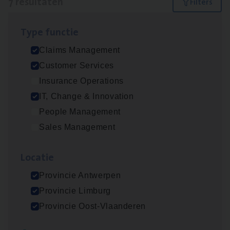
7 resultaten
Filters
Type func­tie
Claims­hand­ler Fleet
&
Bike
Claims Management
Claims Management
Customer Services
Antwerpen
Insurance Operations
IT, Change & Innovation
People Management
Test Ana­lyst
Sales Management
IT, Change & Innovation
Loca­tie
Antwerpen
Provincie Antwerpen
Provincie Limburg
Cus­to­mer Care Expert
Provincie Oost-Vlaanderen
Hospitalisatieverzekeringen