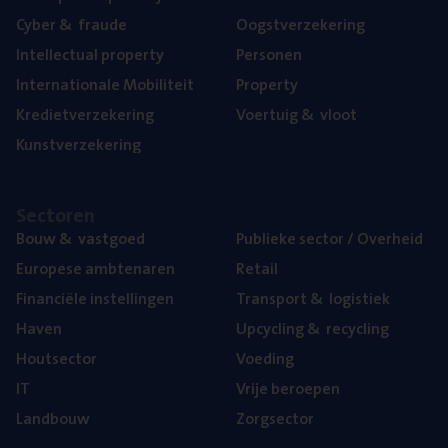
Cyber
&
fraude
Oogst­ver­ze­ke­ring
Intel­lec­tu­al property
Per­so­nen
Inter­na­ti­o­na­le Mobiliteit
Pro­per­ty
Kre­diet­ver­ze­ke­ring
Voer­tuig
&
vloot
Kunst­ver­ze­ke­ring
Sec­to­ren
Bouw
&
vastgoed
Publie­ke sec­tor / Overheid
Euro­pe­se ambtenaren
Retail
Finan­ci­ë­le instellingen
Trans­port
&
logistiek
Haven
Upcy­cling
&
recycling
Hout­sec­tor
Voe­ding
IT
Vrije beroe­pen
Land­bouw
Zorg­sec­tor