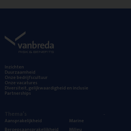
Inzich­ten
Duur­zaam­heid
Onze bedrijfs­cul­tuur
Onze vaca­tu­res
Diver­si­teit, gelijk­waar­dig­heid en inclusie
Part­ner­ships
The­ma’s
Aan­spra­ke­lijk­heid
Mari­ne
Beroeps­aan­spra­ke­lijk­heid
Mili­eu