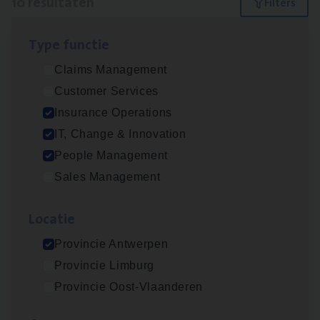
10 resultaten
Filters
Type func­tie
Dos­sier­be­heer­der ver­ze­ke­rin­gen — Soci­al
Claims Management
Pro­fit en Public
Customer Services
Insurance Operations
Insurance Operations
Antwerpen
IT, Change & Innovation
People Management
Sales Management
Advisor/​Configuratie ana­lyst Part­ner in
Benefits
Loca­tie
Insurance Operations
Provincie Antwerpen
Beveren
Provincie Limburg
Provincie Oost-Vlaanderen