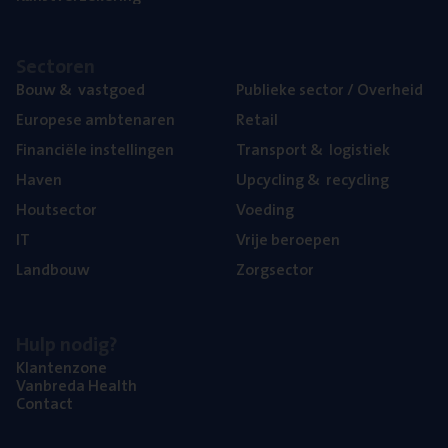
Sec­to­ren
Bouw
&
vastgoed
Publie­ke sec­tor / Overheid
Euro­pe­se ambtenaren
Retail
Finan­ci­ë­le instellingen
Trans­port
&
logistiek
Haven
Upcy­cling
&
recycling
Hout­sec­tor
Voe­ding
IT
Vrije beroe­pen
Land­bouw
Zorg­sec­tor
Hulp nodig?
Klan­ten­zo­ne
Van­b­re­da Health
Con­tact