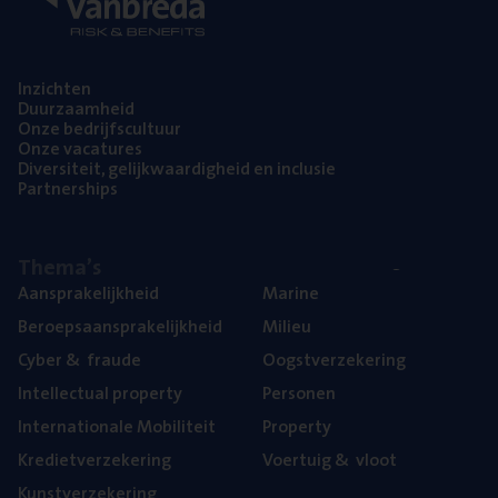
Inzich­ten
Duur­zaam­heid
Onze bedrijfs­cul­tuur
Onze vaca­tu­res
Diver­si­teit, gelijk­waar­dig­heid en inclusie
Part­ner­ships
The­ma’s
Aan­spra­ke­lijk­heid
Mari­ne
Beroeps­aan­spra­ke­lijk­heid
Mili­eu
Cyber
&
fraude
Oogst­ver­ze­ke­ring
Intel­lec­tu­al property
Per­so­nen
Inter­na­ti­o­na­le Mobiliteit
Pro­per­ty
Kre­diet­ver­ze­ke­ring
Voer­tuig
&
vloot
Kunst­ver­ze­ke­ring