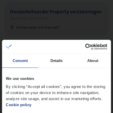
Dos­sier­be­heer­der Pro­per­ty verzekeringen
Insurance Operations
Antwerpen en Hasselt
Dos­sier­be­heer­der Onder­ne­min­gen Van­b­
re­da Huys­mans — Mechelen
Consent
Details
About
Insurance Operations
Mechelen
We use cookies
By clicking “Accept all cookies”, you agree to the storing
of cookies on your device to enhance site navigation,
(Agi­le)
IT
Pro­ject Manager
analyze site usage, and assist in our marketing efforts.
Cookie policy
IT, Change & Innovation