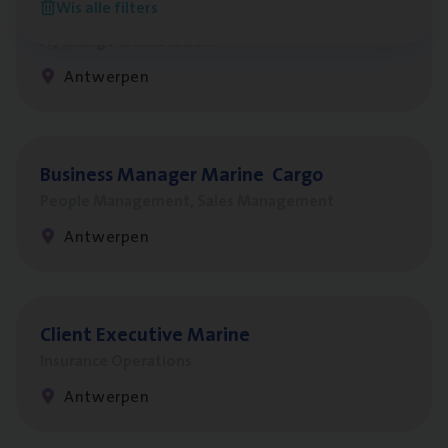
Wis alle filters
Test Ana­lyst
IT, Change & Innovation
Antwerpen
Busi­ness Mana­ger Mari­ne Cargo
People Management, Sales Management
Antwerpen
Client Exe­cu­ti­ve Marine
Insurance Operations
Antwerpen