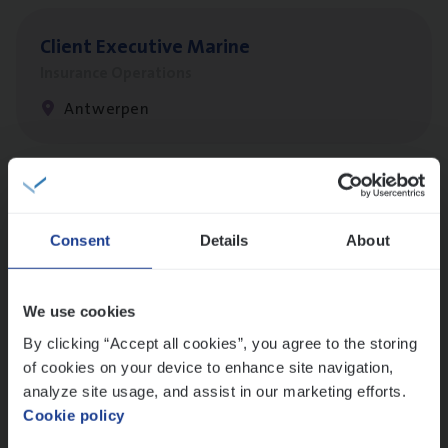
Client Exe­cu­ti­ve Marine
Insurance Operations
Antwerpen
Dos­sier­be­heer­der Pro­per­ty verzekeringen
Insurance Operations
Consent
Details
About
Antwerpen en Hasselt
We use cookies
By clicking “Accept all cookies”, you agree to the storing
Dos­sier­be­heer­der Onder­ne­min­gen Van­b­
of cookies on your device to enhance site navigation,
re­da Huys­mans — Mechelen
analyze site usage, and assist in our marketing efforts.
Cookie policy
Insurance Operations