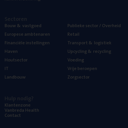
Sec­to­ren
Bouw
&
vastgoed
Publie­ke sec­tor / Overheid
Euro­pe­se ambtenaren
Retail
Finan­ci­ë­le instellingen
Trans­port
&
logistiek
Haven
Upcy­cling
&
recycling
Hout­sec­tor
Voe­ding
IT
Vrije beroe­pen
Land­bouw
Zorg­sec­tor
Hulp nodig?
Klan­ten­zo­ne
Van­b­re­da Health
Con­tact