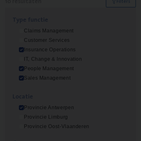
10 resultaten
Filters
Type func­tie
Dos­sier­be­heer­der ver­ze­ke­rin­gen — Soci­al
Claims Management
Pro­fit en Public
Customer Services
Insurance Operations
Insurance Operations
Antwerpen
IT, Change & Innovation
People Management
Sales Management
Advisor/​Configuratie ana­lyst Part­ner in
Benefits
Loca­tie
Insurance Operations
Provincie Antwerpen
Beveren
Provincie Limburg
Provincie Oost-Vlaanderen