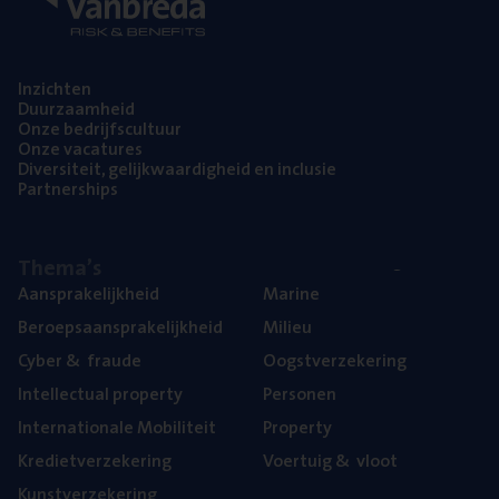
Inzich­ten
Duur­zaam­heid
Onze bedrijfs­cul­tuur
Onze vaca­tu­res
Diver­si­teit, gelijk­waar­dig­heid en inclusie
Part­ner­ships
The­ma’s
Aan­spra­ke­lijk­heid
Mari­ne
Beroeps­aan­spra­ke­lijk­heid
Mili­eu
Cyber
&
fraude
Oogst­ver­ze­ke­ring
Intel­lec­tu­al property
Per­so­nen
Inter­na­ti­o­na­le Mobiliteit
Pro­per­ty
Kre­diet­ver­ze­ke­ring
Voer­tuig
&
vloot
Kunst­ver­ze­ke­ring