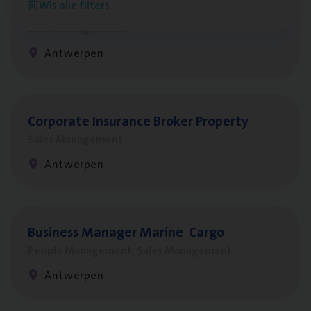
Wis alle filters
Insu­ran­ce Bro­ker
KMO
Sales Management
Antwerpen
Cor­po­ra­te Insu­ran­ce Bro­ker Property
Sales Management
Antwerpen
Busi­ness Mana­ger Mari­ne Cargo
People Management, Sales Management
Antwerpen