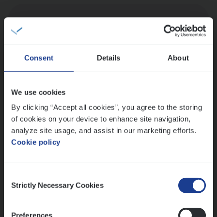
Dos­sier­be­heer­der Onder­ne­min­gen Van­b­
re­da Huys­mans — Mechelen
Insurance Operations
Consent
Details
About
Mechelen
We use cookies
By clicking “Accept all cookies”, you agree to the storing
Dos­sier­be­heer­der Gewaar­borgd Inkomen
of cookies on your device to enhance site navigation,
Insurance Operations
analyze site usage, and assist in our marketing efforts.
Antwerpen
Cookie policy
Consent
Strictly Necessary Cookies
Lees onze verhalen
Selection
Meer dan collega’s: hoe Julie en Aurélie elkaar
Preferences