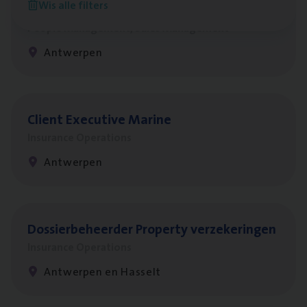
Wis alle filters
Busi­ness Mana­ger Mari­ne Cargo
People Management, Sales Management
Antwerpen
Client Exe­cu­ti­ve Marine
Insurance Operations
Antwerpen
Dos­sier­be­heer­der Pro­per­ty verzekeringen
Insurance Operations
Antwerpen en Hasselt