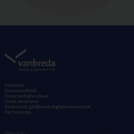
Inzich­ten
Duur­zaam­heid
Onze bedrijfs­cul­tuur
Onze vaca­tu­res
Diver­si­teit, gelijk­waar­dig­heid en inclusie
Part­ner­ships
The­ma’s