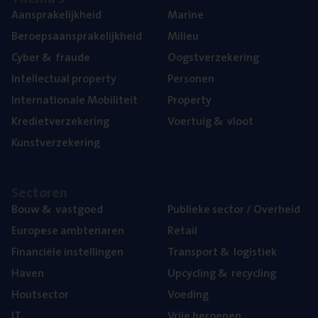
Aan­spra­ke­lijk­heid
Mari­ne
Beroeps­aan­spra­ke­lijk­heid
Mili­eu
Cyber
&
fraude
Oogst­ver­ze­ke­ring
Intel­lec­tu­al property
Per­so­nen
Inter­na­ti­o­na­le Mobiliteit
Pro­per­ty
Kre­diet­ver­ze­ke­ring
Voer­tuig
&
vloot
Kunst­ver­ze­ke­ring
Sec­to­ren
Bouw
&
vastgoed
Publie­ke sec­tor / Overheid
Euro­pe­se ambtenaren
Retail
Finan­ci­ë­le instellingen
Trans­port
&
logistiek
Haven
Upcy­cling
&
recycling
Hout­sec­tor
Voe­ding
IT
Vrije beroe­pen