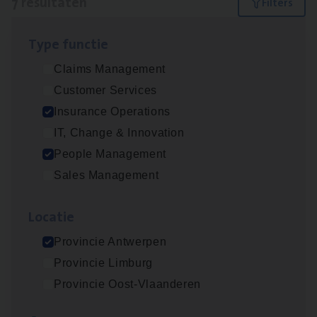
7 resultaten
Filters
Type func­tie
Dos­sier­be­heer­der ver­ze­ke­rin­gen — Soci­al
Claims Management
Pro­fit en Public
Customer Services
Insurance Operations
Insurance Operations
Antwerpen
IT, Change & Innovation
People Management
Sales Management
Advisor/​Configuratie ana­lyst Part­ner in
Benefits
Loca­tie
Insurance Operations
Provincie Antwerpen
Beveren
Provincie Limburg
Provincie Oost-Vlaanderen