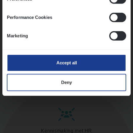
versterken
Mathias houdt van diepgaande dossiers én droge
humor
Performance Cookies
Thalia zoekt graag oplossingen, in games én op het
werk
Marketing
Ons sollicitatieproces
Accept all
Deny
Kennismaking met HR