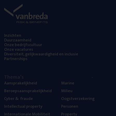
Inzich­ten
Duur­zaam­heid
Onze bedrijfs­cul­tuur
Onze vaca­tu­res
Diver­si­teit, gelijk­waar­dig­heid en inclusie
Part­ner­ships
The­ma’s
Aan­spra­ke­lijk­heid
Mari­ne
Beroeps­aan­spra­ke­lijk­heid
Mili­eu
Cyber
&
fraude
Oogst­ver­ze­ke­ring
Intel­lec­tu­al property
Per­so­nen
Inter­na­ti­o­na­le Mobiliteit
Pro­per­ty