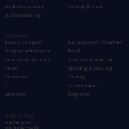
Kre­diet­ver­ze­ke­ring
Voer­tuig
&
vloot
Kunst­ver­ze­ke­ring
Sec­to­ren
Bouw
&
vastgoed
Publie­ke sec­tor / Overheid
Euro­pe­se ambtenaren
Retail
Finan­ci­ë­le instellingen
Trans­port
&
logistiek
Haven
Upcy­cling
&
recycling
Hout­sec­tor
Voe­ding
IT
Vrije beroe­pen
Land­bouw
Zorg­sec­tor
Hulp nodig?
Klan­ten­zo­ne
Van­b­re­da Health