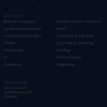
Sec­to­ren
Bouw
&
vastgoed
Publie­ke sec­tor / Overheid
Euro­pe­se ambtenaren
Retail
Finan­ci­ë­le instellingen
Trans­port
&
logistiek
Haven
Upcy­cling
&
recycling
Hout­sec­tor
Voe­ding
IT
Vrije beroe­pen
Land­bouw
Zorg­sec­tor
Hulp nodig?
Klan­ten­zo­ne
Van­b­re­da Health
Con­tact