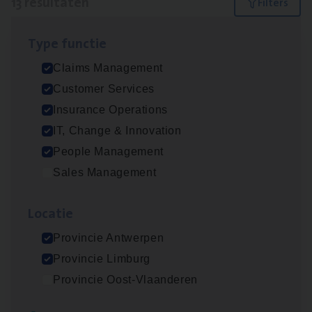
13 resultaten
Filters
Type func­tie
(Agi­le)
IT
Pro­ject Manager
Claims Management
IT, Change & Innovation
Customer Services
Antwerpen
Insurance Operations
IT, Change & Innovation
People Management
Advisor/​Configuratie ana­lyst Part­ner in
Sales Management
Benefits
Insurance Operations
Loca­tie
Beveren
Provincie Antwerpen
Provincie Limburg
Provincie Oost-Vlaanderen
Busi­ness Mana­ger Mari­ne Cargo