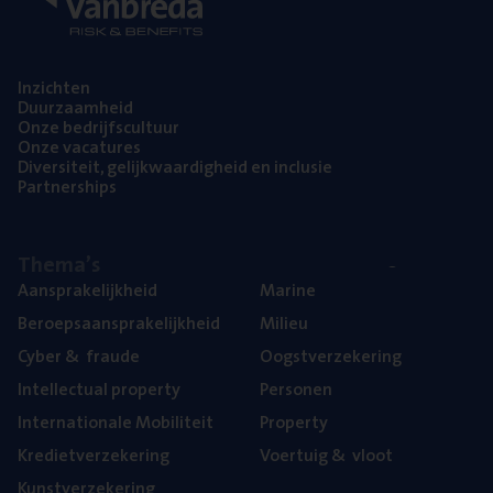
Inzich­ten
Duur­zaam­heid
Onze bedrijfs­cul­tuur
Onze vaca­tu­res
Diver­si­teit, gelijk­waar­dig­heid en inclusie
Part­ner­ships
The­ma’s
Aan­spra­ke­lijk­heid
Mari­ne
Beroeps­aan­spra­ke­lijk­heid
Mili­eu
Cyber
&
fraude
Oogst­ver­ze­ke­ring
Intel­lec­tu­al property
Per­so­nen
Inter­na­ti­o­na­le Mobiliteit
Pro­per­ty
Kre­diet­ver­ze­ke­ring
Voer­tuig
&
vloot
Kunst­ver­ze­ke­ring