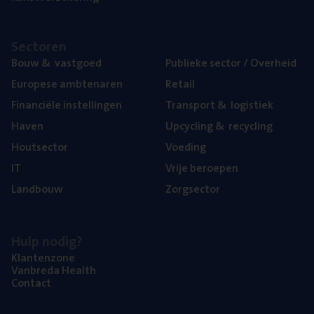
Sec­to­ren
Bouw
&
vastgoed
Publie­ke sec­tor / Overheid
Euro­pe­se ambtenaren
Retail
Finan­ci­ë­le instellingen
Trans­port
&
logistiek
Haven
Upcy­cling
&
recycling
Hout­sec­tor
Voe­ding
IT
Vrije beroe­pen
Land­bouw
Zorg­sec­tor
Hulp nodig?
Klan­ten­zo­ne
Van­b­re­da Health
Con­tact