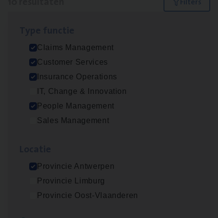
10 resultaten
Filters
Type func­tie
Scha­de Expert Fleet
Claims Management
Claims Management
Customer Services
Antwerpen
Insurance Operations
IT, Change & Innovation
People Management
Dos­sier­be­heer­der ver­ze­ke­rin­gen — Soci­al
Sales Management
Pro­fit en Public
Insurance Operations
Loca­tie
Antwerpen
Provincie Antwerpen
Provincie Limburg
Provincie Oost-Vlaanderen
Dos­sier­be­heer­der Pro­per­ty verzekeringen