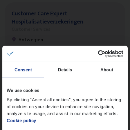
Cus­to­mer Care Expert
Hospitalisatieverzekeringen
Customer Services
Antwerpen
Client Exe­cu­ti­ve Marine
Consent
Details
About
Insurance Operations
Antwerpen
We use cookies
By clicking “Accept all cookies”, you agree to the storing
of cookies on your device to enhance site navigation,
Claims­hand­ler Fleet
&
Bike
analyze site usage, and assist in our marketing efforts.
Cookie policy
Claims Management