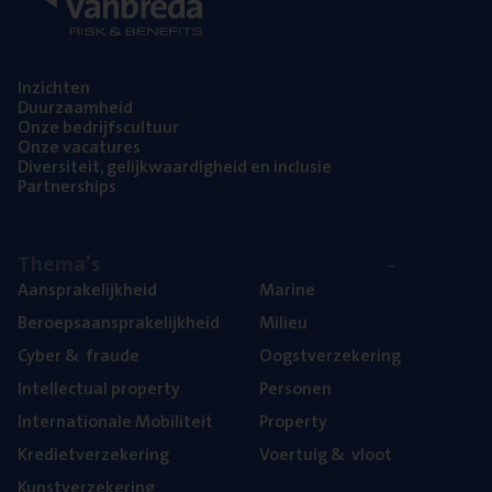
Inzich­ten
Duur­zaam­heid
Onze bedrijfs­cul­tuur
Onze vaca­tu­res
Diver­si­teit, gelijk­waar­dig­heid en inclusie
Part­ner­ships
The­ma’s
Aan­spra­ke­lijk­heid
Mari­ne
Beroeps­aan­spra­ke­lijk­heid
Mili­eu
Cyber
&
fraude
Oogst­ver­ze­ke­ring
Intel­lec­tu­al property
Per­so­nen
Inter­na­ti­o­na­le Mobiliteit
Pro­per­ty
Kre­diet­ver­ze­ke­ring
Voer­tuig
&
vloot
Kunst­ver­ze­ke­ring