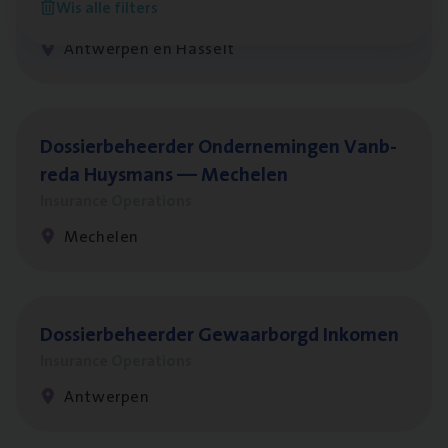
Wis alle filters
Insurance Operations
Antwerpen en Hasselt
Dos­sier­be­heer­der Onder­ne­min­gen Van­b­
re­da Huys­mans — Mechelen
Insurance Operations
Mechelen
Dos­sier­be­heer­der Gewaar­borgd Inkomen
Insurance Operations
Antwerpen