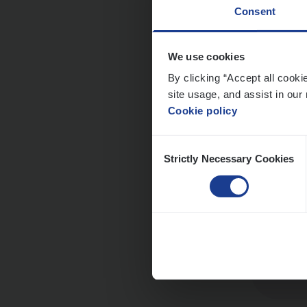
Consent
We use cookies
Scha
By clicking “Accept all cooki
site usage, and assist in our 
Clai
Cookie policy
An
Consent
Strictly Necessary Cookies
Selection
Busi
Peop
An