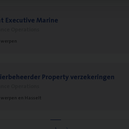
t Exe­cu­ti­ve Marine
ance Operations
twerpen
ier­be­heer­der Pro­per­ty verzekeringen
ance Operations
werpen en Hasselt
1
2