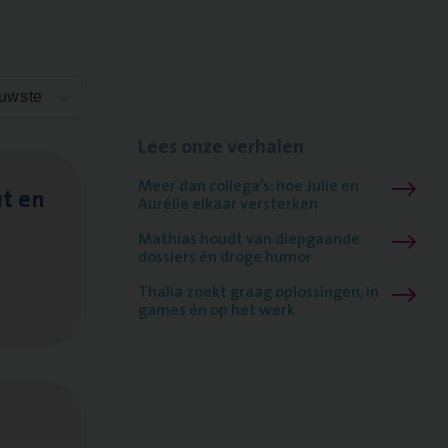
euwste
Lees onze verhalen
Meer dan collega’s: hoe Julie en
it en
Aurélie elkaar versterken
Mathias houdt van diepgaande
dossiers én droge humor
Thalia zoekt graag oplossingen, in
games én op het werk