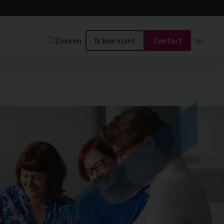
Zoeken
Ik ben klant
Contact
NL