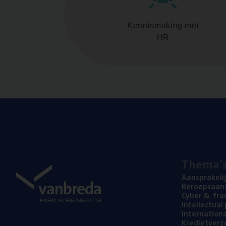
Kennismaking met
HR
The­ma’
Aan­spra­ke­li
Beroeps­aan­s
Cyber
&
fra
Intel­lec­tu­a
Inter­na­ti­o­
Kre­diet­ver­z