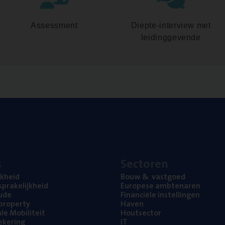
Assessment
Diepte-interview met
leidinggevende
s
Sec­to­ren
jk­heid
Bouw
&
vastgoed
pra­ke­lijk­heid
Euro­pe­se ambtenaren
ude
Finan­ci­ë­le instellingen
l property
Haven
na­le Mobiliteit
Hout­sec­tor
e­ke­ring
IT