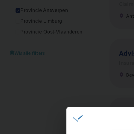
Clai
Provincie Antwerpen
An
Provincie Limburg
Provincie Oost-Vlaanderen
Advi
Wis alle filters
Insur
Be
Cus­
Custo
An