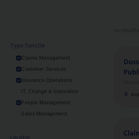
10 result
Type func­tie
Claims Management
Dos­s
Publ
Customer Services
Insur
Insurance Operations
IT, Change & Innovation
An
People Management
Sales Management
Clai
Loca­tie