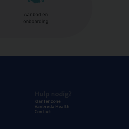
Aanbod en
onboarding
Hulp nodig?
Klan­ten­zo­ne
Van­b­re­da Health
Con­tact