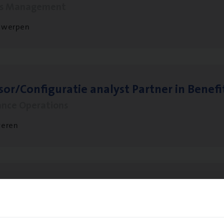
ms Management
twerpen
sor/​Configuratie ana­lyst Part­ner in Benefi
ance Operations
veren
to­mer Care Expert Hospitalisatieverzekeri
mer Services
twerpen