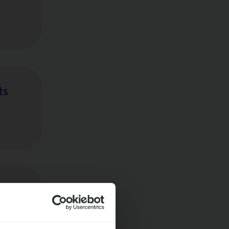
ts
ngen