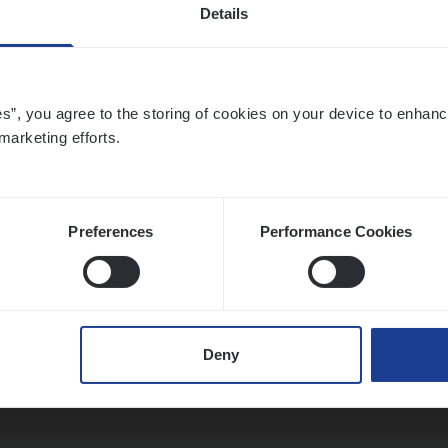
Details
­de Expert Fleet
es”, you agree to the storing of cookies on your device to enhanc
marketing efforts.
ms Management
twerpen
Preferences
Performance Cookies
­ness Mana­ger Mari­ne Cargo
le Management, Sales Management
Deny
twerpen