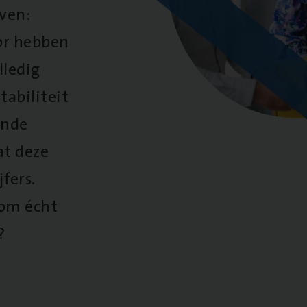
oven:
oor hebben
lledig
tabiliteit
ende
at deze
fers.
 om écht
?