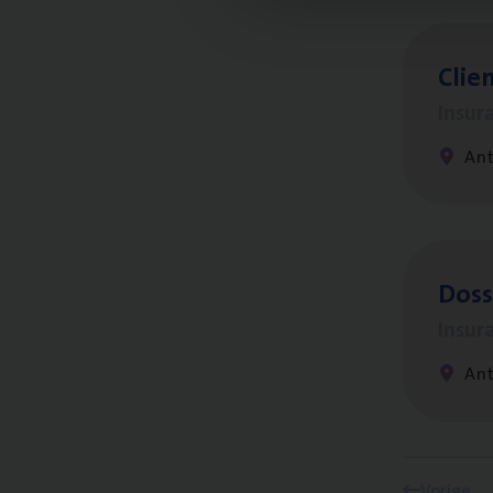
Clien
Insur
An
Dos­s
Insur
Ant
Vorige