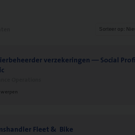
aten
Sorteer op: Ni
ier­be­heer­der ver­ze­ke­rin­gen — Soci­al Pro­f
ic
ance Operations
twerpen
ms­hand­ler Fleet
&
Bike