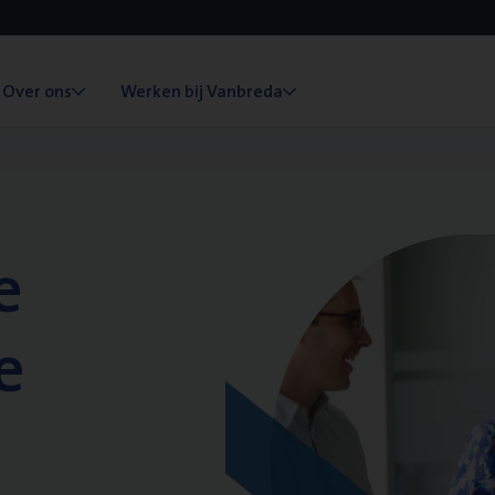
Over ons
Werken bij Vanbreda
e
e