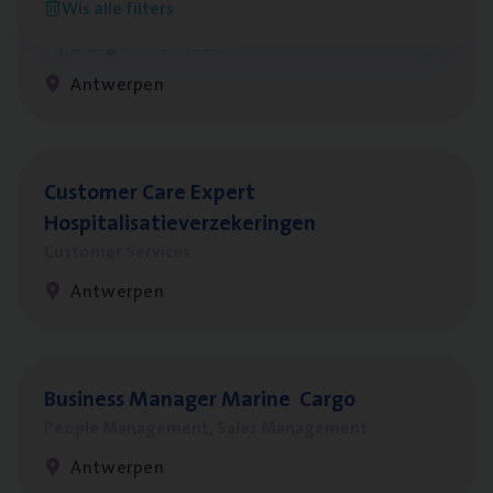
Wis alle filters
Test Ana­lyst
IT, Change & Innovation
Antwerpen
Cus­to­mer Care Expert
Hospitalisatieverzekeringen
Customer Services
Antwerpen
Busi­ness Mana­ger Mari­ne Cargo
People Management, Sales Management
Antwerpen