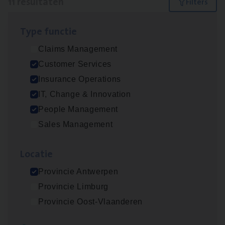
11 resultaten
Filters
Type func­tie
Dos­sier­be­heer­der ver­ze­ke­rin­gen — Soci­al
Claims Management
Pro­fit en Public
Customer Services
Insurance Operations
Insurance Operations
Antwerpen
IT, Change & Innovation
People Management
Sales Management
Advisor/​Configuratie ana­lyst Part­ner in
Benefits
Loca­tie
Insurance Operations
Provincie Antwerpen
Beveren
Provincie Limburg
Provincie Oost-Vlaanderen