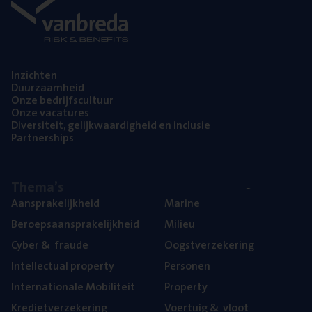
Inzich­ten
Duur­zaam­heid
Onze bedrijfs­cul­tuur
Onze vaca­tu­res
Diver­si­teit, gelijk­waar­dig­heid en inclusie
Part­ner­ships
The­ma’s
Aan­spra­ke­lijk­heid
Mari­ne
Beroeps­aan­spra­ke­lijk­heid
Mili­eu
Cyber
&
fraude
Oogst­ver­ze­ke­ring
Intel­lec­tu­al property
Per­so­nen
Inter­na­ti­o­na­le Mobiliteit
Pro­per­ty
Kre­diet­ver­ze­ke­ring
Voer­tuig
&
vloot