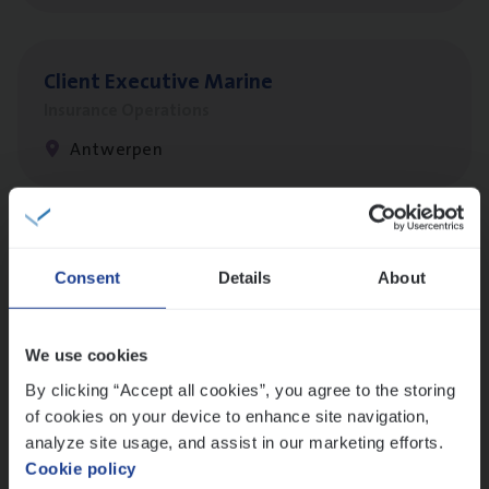
Client Exe­cu­ti­ve Marine
Insurance Operations
Antwerpen
Dos­sier­be­heer­der Pro­per­ty verzekeringen
Consent
Details
About
Insurance Operations
Antwerpen en Hasselt
We use cookies
By clicking “Accept all cookies”, you agree to the storing
of cookies on your device to enhance site navigation,
Dos­sier­be­heer­der Onder­ne­min­gen Van­b­
analyze site usage, and assist in our marketing efforts.
re­da Huys­mans — Mechelen
Cookie policy