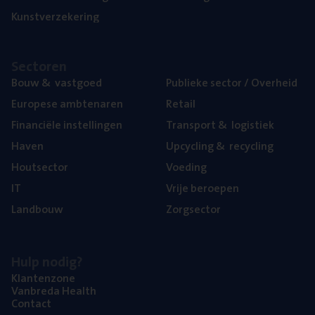
Kunst­ver­ze­ke­ring
Sec­to­ren
Bouw
&
vastgoed
Publie­ke sec­tor / Overheid
Euro­pe­se ambtenaren
Retail
Finan­ci­ë­le instellingen
Trans­port
&
logistiek
Haven
Upcy­cling
&
recycling
Hout­sec­tor
Voe­ding
IT
Vrije beroe­pen
Land­bouw
Zorg­sec­tor
Hulp nodig?
Klan­ten­zo­ne
Van­b­re­da Health
Con­tact